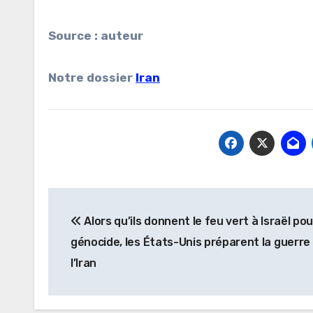
Source : auteur
Notre dossier
Iran
Navigation
Alors qu’ils donnent le feu vert à Israël po
de
génocide, les États-Unis préparent la guerre
l’article
l’Iran