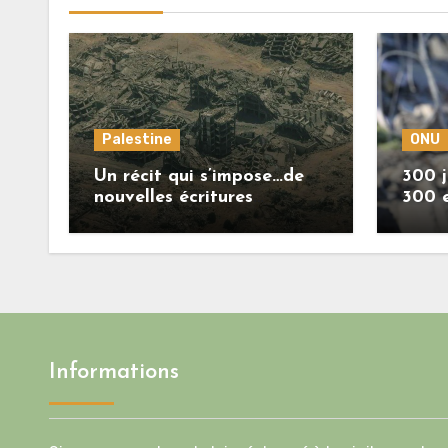
Palestine
ONU
Un récit qui s’impose…de
300 j
nouvelles écritures
300 
retracent la réalité des
crimes sionistes à Gaza
Informations