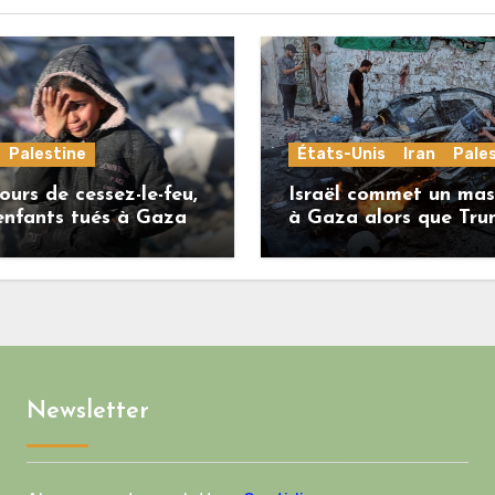
Palestine
États-Unis
Iran
Pale
ours de cessez-le-feu,
Israël commet un mas
enfants tués à Gaza
à Gaza alors que Tr
menace l’Iran de
«décapitation»
Newsletter