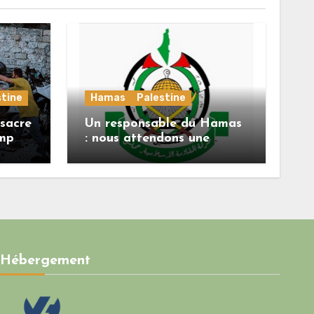
stine
Hamas
Palestine
sacre
Un responsable du Hamas
ump
: nous attendons une
réponse officielle de
Mladenov concernant la
feuille de route de la
deuxième phase de
l’accord
Hébergement