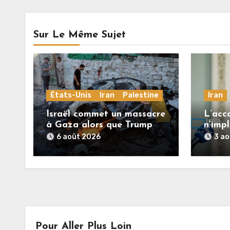
Sur Le Même Sujet
États-Unis
Iran
Palestine
Iran
Israël commet un massacre
L’acc
à Gaza alors que Trump
n’impl
menace l’Iran de
du dé
6 août 2026
3 a
«décapitation»
(Téhé
Pour Aller Plus Loin