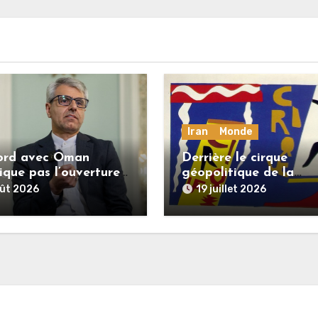
Iran
Monde
ord avec Oman
Derrière le cirque
ique pas l’ouverture
géopolitique de la
troit d’Ormuz
dictature marchande :
oût 2026
19 juillet 2026
ran)
l’Iran dernière dupe e
date