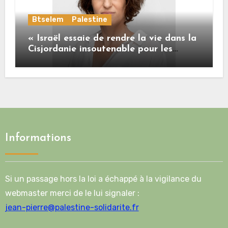
Btselem
Palestine
« Israël essaie de rendre la vie dans la
Cisjordanie insoutenable pour les
Palestiniens. »
Informations
Si un passage hors la loi a échappé à la vigilance du
webmaster merci de le lui signaler :
jean-pierre@palestine-solidarite.fr