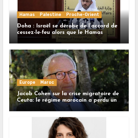
Hamas
Palestine
Proche-Orient
Doha : Israël se dérobe de l’accord de
cessez-le-feu alors que le Hamas
honore ses engagements
Europe
Maroc
Jacob Cohen sur la crise migratoire de
Ceuta: le régime marocain a perdu une
bonne part de sa crédibilité vis-à-vis
de l’Union européenne