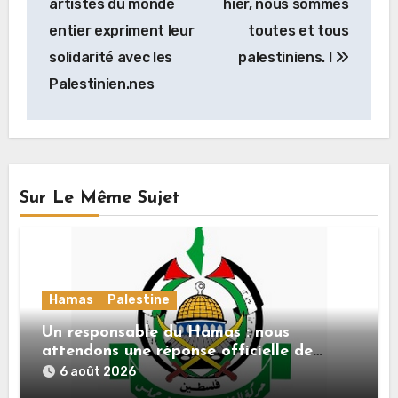
artistes du monde
hier, nous sommes
l’article
entier expriment leur
toutes et tous
solidarité avec les
palestiniens. !
Palestinien.nes
Sur Le Même Sujet
Hamas
Palestine
Un responsable du Hamas : nous
attendons une réponse officielle de
Mladenov concernant la feuille de route
6 août 2026
de la deuxième phase de l’accord