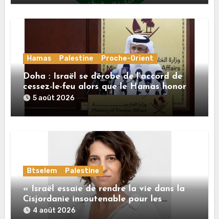
Hamas
Palestine
Proche-Orient
Doha : Israël se dérobe de l’accord de
cessez-le-feu alors que le Hamas honore
ses engagements
5 août 2026
Btselem
Palestine
« Israël essaie de rendre la vie dans la
Cisjordanie insoutenable pour les
Palestiniens. »
4 août 2026