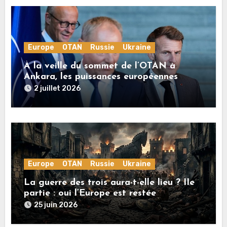
Europe
OTAN
Russie
Ukraine
À la veille du sommet de l’OTAN à
Ankara, les puissances européennes
poussent la guerre en Ukraine vers un
2 juillet 2026
conflit direct avec la Russie
Europe
OTAN
Russie
Ukraine
La guerre des trois aura-t-elle lieu ? IIe
partie : oui l’Europe est restée
rationnelle !
25 juin 2026