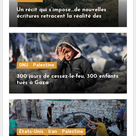
Un récit qui s’impose…de nouvelles
écritures retracent la réalité des
crimes sionistes à Gaza
ONU
Palestine
300 jours de cessez-le-feu, 300 enfants
tués à Gaza
États-Unis
Iran
Palestine