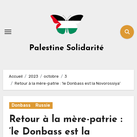
Skip
to
content
Palestine Solidarité
Accueil
2023
octobre
3
Retour à la mère-patrie : ‘le Donbass est la Novorossiya’
Donbass
Russie
Retour à la mère-patrie :
‘le Donbass est la