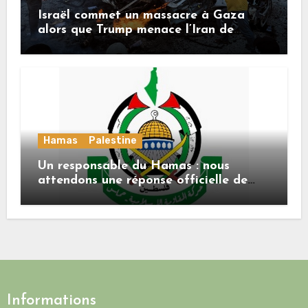
Israël commet un massacre à Gaza
alors que Trump menace l’Iran de
«décapitation»
Hamas
Palestine
Un responsable du Hamas : nous
attendons une réponse officielle de
Mladenov concernant la feuille de
route de la deuxième phase de l’accord
Informations