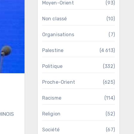
Moyen-Orient
(93)
Non classé
(10)
Organisations
(7)
Palestine
(4 613)
Politique
(332)
Proche-Orient
(625)
Racisme
(114)
HINOIS
Religion
(52)
Société
(67)