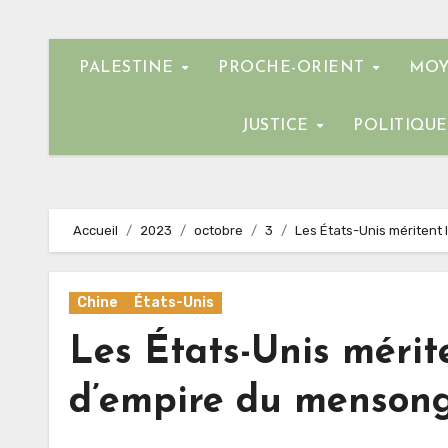
PALESTINE
PROCHE-ORIENT
MOY
JUSTICE
POLITIQU
Accueil
2023
octobre
3
Les États-Unis méritent 
Chine
États-Unis
Les États-Unis mérit
d’empire du menson