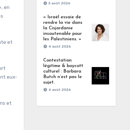
5 août 2026
», en
es
« Israël essaie de
rendre la vie dans
la Cisjordanie
insoutenable pour
les Palestiniens. »
nte et
4 août 2026
Contestation
légitime & boycott
ort
culturel : Barbara
ont eux-
Butch n’est pas le
sujet.
4 août 2026
ins et