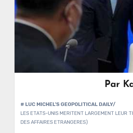
Par K
# LUC MICHEL’S GEOPOLITICAL DAILY/
LES ETATS-UNIS MERITENT LARGEMENT LEUR TIT
DES AFFAIRES ETRANGERES)