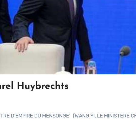
arel Huybrechts
RE D’EMPIRE DU MENSONGE’ (WANG YI, LE MINISTERE C