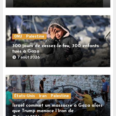
ONU
Palestine
300 jours de cessez-le-feu, 300 enfants
tués à Gaza
7 août 2026
États-Unis
Iran
Palestine
Israël commet un massacre à Gaza alors
que Trump menace l’Iran de