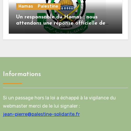
Hamas
Palestine
Un responsable du Hamas : nous
attendons une réponse officielle de
Mladenov concernant la feuille de
route de la deuxième phase de l’accord
Informations
Si un passage hors la loi a échappé à la vigilance du
webmaster merci de le lui signaler :
jean-pierre@palestine-solidarite.fr