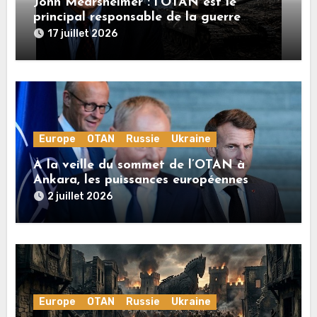
John Mearsheimer : l’OTAN est le
principal responsable de la guerre
en Ukraine
17 juillet 2026
Europe
OTAN
Russie
Ukraine
À la veille du sommet de l’OTAN à
Ankara, les puissances européennes
poussent la guerre en Ukraine vers un
2 juillet 2026
conflit direct avec la Russie
Europe
OTAN
Russie
Ukraine