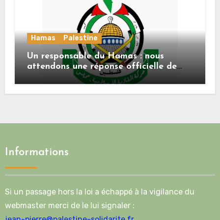
Hamas
Palestine
Un responsable du Hamas : nous
attendons une réponse officielle de
Mladenov concernant la feuille de
route de la deuxième phase de l’accord
Informations
Si un passage hors la loi a échappé à la vigilance du
webmaster merci de le lui signaler :
jean-pierre@palestine-solidarite.fr