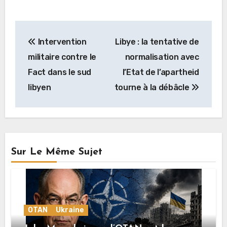
Navigation
Intervention
Libye : la tentative de
de
militaire contre le
normalisation avec
l’article
Fact dans le sud
l’Etat de l’apartheid
libyen
tourne à la débâcle
Sur Le Même Sujet
OTAN
Ukraine