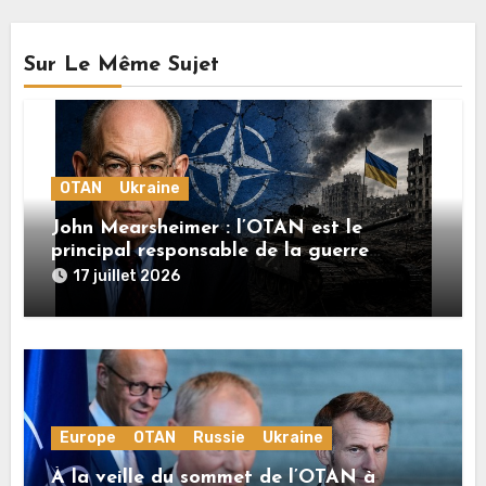
Sur Le Même Sujet
OTAN
Ukraine
John Mearsheimer : l’OTAN est le
principal responsable de la guerre
en Ukraine
17 juillet 2026
Europe
OTAN
Russie
Ukraine
À la veille du sommet de l’OTAN à