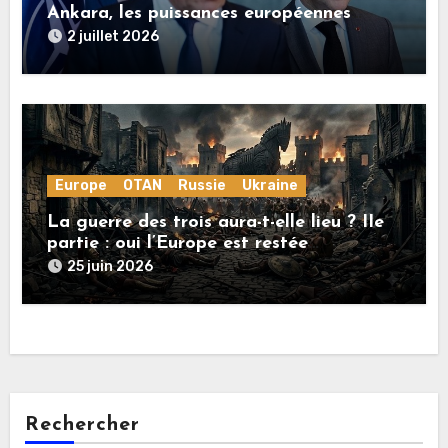
Ankara, les puissances européennes
poussent la guerre en Ukraine vers un
2 juillet 2026
conflit direct avec la Russie
Europe
OTAN
Russie
Ukraine
La guerre des trois aura-t-elle lieu ? IIe
partie : oui l’Europe est restée
rationnelle !
25 juin 2026
Rechercher