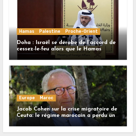
Hamas
Palestine
Proche-Orient
Doha : Israël se dérobe de l’accord de
cessez-le-feu alors que le Hamas
honore ses engagements
Europe
Maroc
Jacob Cohen sur la crise migratoire de
Ceuta: le régime marocain a perdu une
bonne part de sa crédibilité vis-à-vis
de l’Union européenne