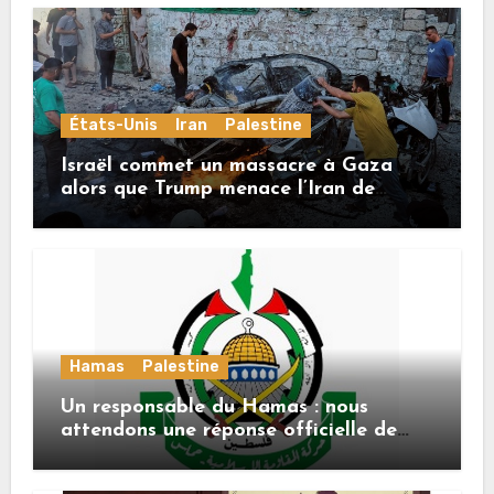
États-Unis
Iran
Palestine
Israël commet un massacre à Gaza
alors que Trump menace l’Iran de
«décapitation»
Hamas
Palestine
Un responsable du Hamas : nous
attendons une réponse officielle de
Mladenov concernant la feuille de
route de la deuxième phase de l’accord