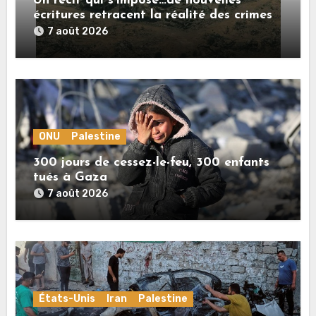
Un récit qui s’impose…de nouvelles
écritures retracent la réalité des crimes
sionistes à Gaza
7 août 2026
ONU
Palestine
300 jours de cessez-le-feu, 300 enfants
tués à Gaza
7 août 2026
États-Unis
Iran
Palestine