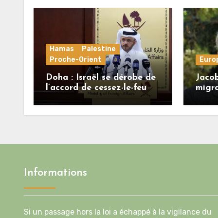
Hamas
Palestine
Proche-Orient
Euro
Doha : Israël se dérobe de
Jacob
l’accord de cessez-le-feu
migra
alors que le Hamas honore
régi
ses engagements
une b
crédib
l’Uni
Informations
Si un passage hors la loi a échappé à la vigilance du