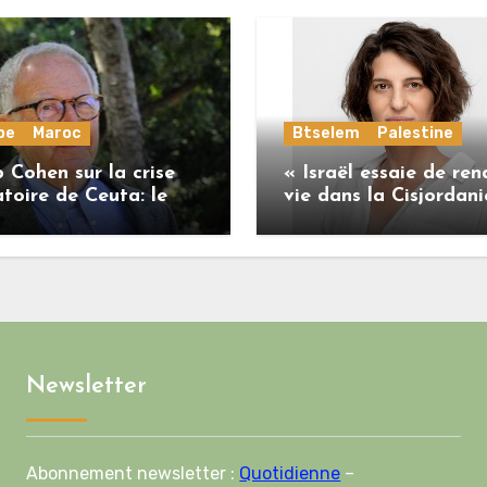
pe
Maroc
Btselem
Palestine
 Cohen sur la crise
« Israël essaie de ren
toire de Ceuta: le
vie dans la Cisjordani
me marocain a perdu
insoutenable pour les
onne part de sa
Palestiniens. »
ilité vis-à-vis de
on européenne
Newsletter
Abonnement newsletter :
Quotidienne
–