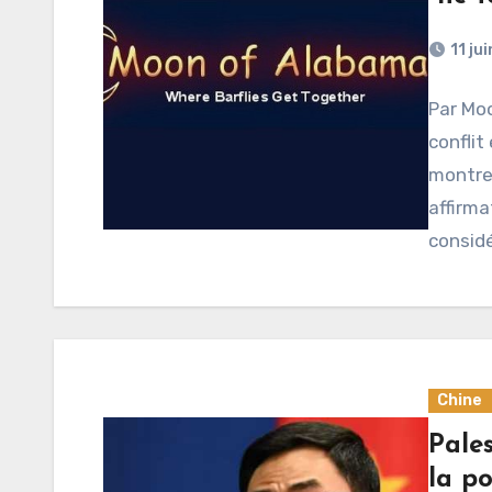
11 ju
Par Moo
conflit
montre
affirm
consid
Chine
Pales
la po