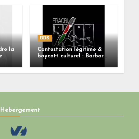
BDS
dre la
Contestation légitime &
e
boycott culturel : Barbara
Butch n’est pas le sujet.
Hébergement