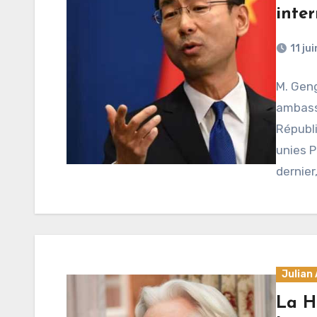
inte
11 ju
M. Gen
ambassa
Républi
unies 
dernier
Julian
La H