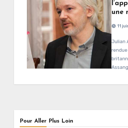
l’app
une 
11 ju
Julian 
rendue 
britann
Assang
Pour Aller Plus Loin