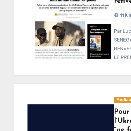
renv
11 ju
Par Lu
SENEGA
RENVER
LE PRE
Médias
Pour
l’Ukr
“ne 