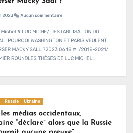
erser Macky Saal ?
in 2023
Aucun commentaire
c Michel # LUC MICHE/ DESTABILISATION DU
L : POURQOI WASHINGTON ET PARIS VEULENT
SER MACKY SALL ?2023 06 18 # I/2018-2021/
MIER ROUNDLES THÈSES DE LUC MICHEL…
Russie
Ukraine
 les médias occidentaux,
aine “déclare” alors que la Russie
fournit aucune preuve”