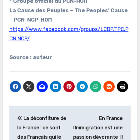
* Groupe officiel du PCN-НОП
La Cause des Peuples – The Peoples’ Cause
– PCN-NCP-НОП
https://www.facebook.com/groups/LCDP.TPC.P
CN.NCP/
Source : auteur
Navigation
La déconfiture de
En France
de
la France : ce sont
l’Immigration est une
l’article
des Français qui le
passion dévorante !!!