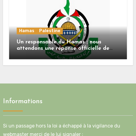
Hamas
Palestine
Un responsable du Hamas : nous
attendons une réponse officielle de
Mladenov concernant la feuille de
route de la deuxième phase de l’accord
Informations
Si un passage hors la loi a échappé à la vigilance du
webmaster merci de le lui signaler :