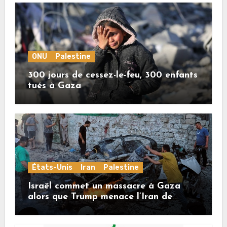
ONU
Palestine
300 jours de cessez-le-feu, 300 enfants
tués à Gaza
États-Unis
Iran
Palestine
Israël commet un massacre à Gaza
alors que Trump menace l’Iran de
«décapitation»