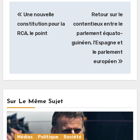
Navigation
Une nouvelle
Retour sur le
de
constitution pour la
contentieux entre le
l’article
RCA, le point
parlement équato-
guinéen, l’Espagne et
le parlement
européen
Sur Le Même Sujet
Médias
Politique
Société