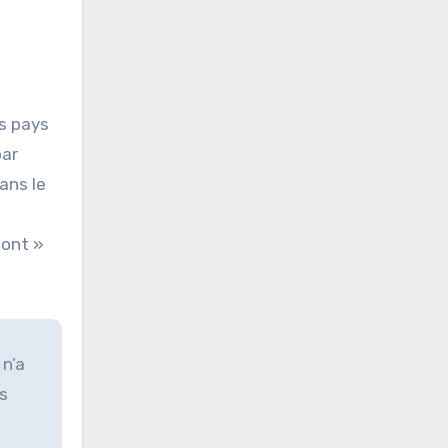
es pays
par
ans le
pont »
 n’a
es