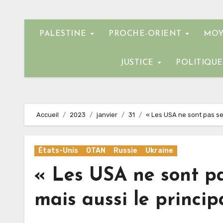
PALESTINE
PROCHE-ORIENT
MOY
JUSTICE
POLITIQU
Accueil
2023
janvier
31
« Les USA ne sont pas seu
États-Unis
OTAN
Russie
Ukraine
« Les USA ne sont pa
mais aussi le princip