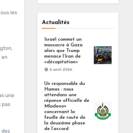
tous les
Actualités
Israël commet un
massacre à Gaza
ngton,
alors que Trump
menace l’Iran de
s en
«décapitation»
6 août 2026
Un responsable du
Hamas : nous
as une
attendons une
réponse officielle de
u pas
Mladenov
concernant la
feuille de route de
la deuxième phase
de l’accord
t des