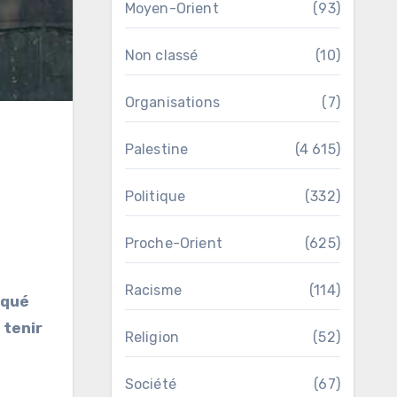
Moyen-Orient
(93)
Non classé
(10)
Organisations
(7)
Palestine
(4 615)
Politique
(332)
Proche-Orient
(625)
Racisme
(114)
iqué
 tenir
Religion
(52)
Société
(67)