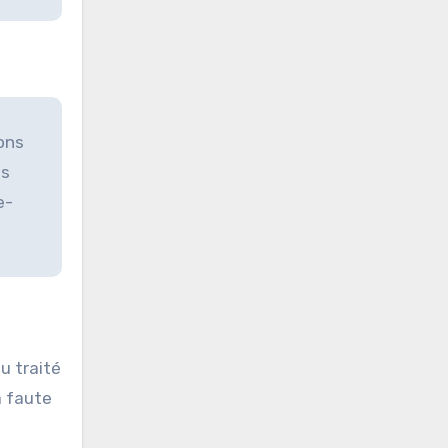
ons
es
e-
u traité
a faute