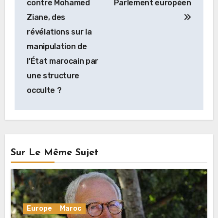
l’article
contre Mohamed
Parlement européen
Ziane, des
révélations sur la
manipulation de
l’État marocain par
une structure
occulte ?
Sur Le Même Sujet
Europe
Maroc