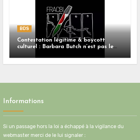
BDS
Contestation légitime & boycott
culturel : Barbara Butch n’est pas le
sujet.
Informations
Si un passage hors la loi a échappé à la vigilance du
webmaster merci de le lui signaler :