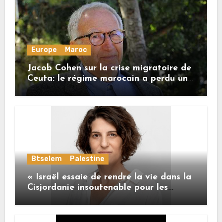
Europe
Maroc
Jacob Cohen sur la crise migratoire de
Ceuta: le régime marocain a perdu une
bonne part de sa crédibilité vis-à-vis
de l’Union européenne
Btselem
Palestine
« Israël essaie de rendre la vie dans la
Cisjordanie insoutenable pour les
Palestiniens. »