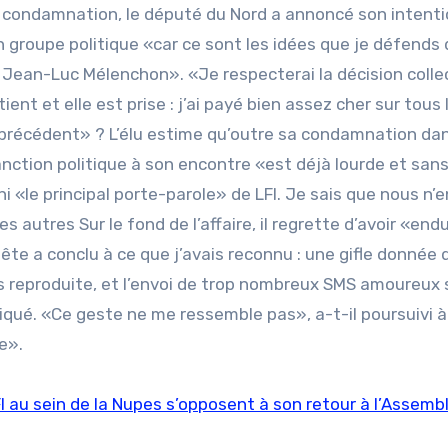
a condamnation, le député du Nord a annoncé son intent
groupe politique «car ce sont les idées que je défends 
ean-Luc Mélenchon». «Je respecterai la décision colle
ent et elle est prise : j’ai payé bien assez cher sur tous 
 précédent» ? L’élu estime qu’outre sa condamnation dan
nction politique à son encontre «est déjà lourde et san
ni «le principal porte-parole» de LFI. Je sais que nous n’e
es autres Sur le fond de l’affaire, il regrette d’avoir «end
ête a conclu à ce que j’avais reconnu : une gifle donnée
ais reproduite, et l’envoi de trop nombreux SMS amoureux 
iqué. «Ce geste ne me ressemble pas», a-t-il poursuivi 
e».
LFI au sein de la Nupes s’opposent à son retour à l’Assemb