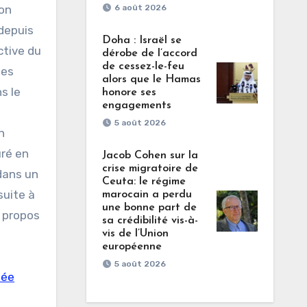
ion
6 août 2026
depuis
Doha : Israël se
ctive du
dérobe de l’accord
de cessez-le-feu
les
alors que le Hamas
s le
honore ses
engagements
s
5 août 2026
n
uré en
Jacob Cohen sur la
crise migratoire de
 dans un
Ceuta: le régime
suite à
marocain a perdu
une bonne part de
à propos
sa crédibilité vis-à-
vis de l’Union
européenne
5 août 2026
lée