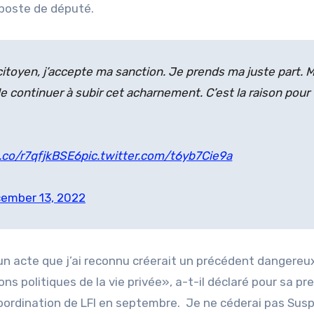
poste de député.
citoyen, j’accepte ma sanction. Je prends ma juste part. M
e continuer à subir cet acharnement. C’est la raison pour
t.co/r7qfjkBSE6
pic.twitter.com/t6yb7Cie9a
ember 13, 2022
n acte que j’ai reconnu créerait un précédent dangereu
ons politiques de la vie privée», a-t-il déclaré pour sa pr
 coordination de LFI en septembre. Je ne céderai pas Su