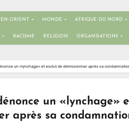
EN-ORIENT
MONDE
AFRIQUE DU NORD
E
RACISME
RELIGION
ORGANISATIONS
énonce un «lynchage» et exclut de démissionner après sa condamnatio
dénonce un «lynchage» e
ner après sa condamnatio