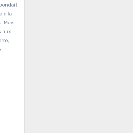
épondait
 à la
s. Mais
s aux
rre,
e