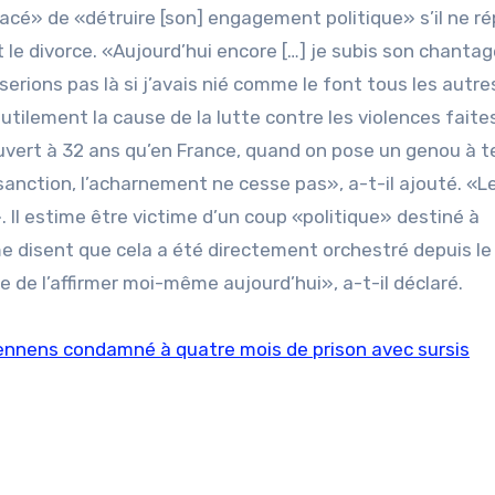
acé» de «détruire [son] engagement politique» s’il ne r
 divorce. «Aujourd’hui encore […] je subis son chantage
erions pas là si j’avais nié comme le font tous les autre
r utilement la cause de la lutte contre les violences faite
uvert à 32 ans qu’en France, quand on pose un genou à te
anction, l’acharnement ne cesse pas», a-t-il ajouté. «L
». Il estime être victime d’un coup «politique» destiné à
e disent que cela a été directement orchestré depuis le
re de l’affirmer moi-même aujourd’hui», a-t-il déclaré.
tennens condamné à quatre mois de prison avec sursis