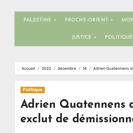
PALESTINE
PROCHE-ORIENT
MOY
JUSTICE
POLITIQU
Accueil
2022
décembre
14
Adrien Quatennens d
Politique
Adrien Quatennens 
exclut de démission