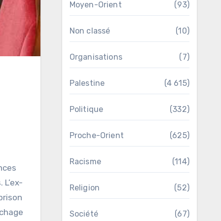
Moyen-Orient
(93)
Non classé
(10)
Organisations
(7)
Palestine
(4 615)
Politique
(332)
Proche-Orient
(625)
Racisme
(114)
ences
 L’ex-
Religion
(52)
prison
nchage
Société
(67)