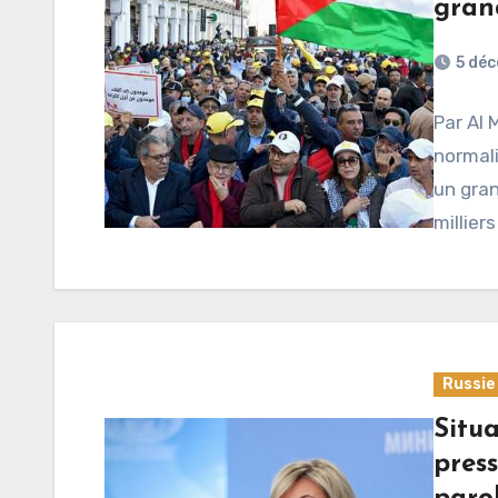
gran
5 dé
Par Al
normali
un gran
millier
Russie
Situ
pres