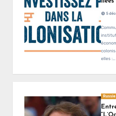
liées
5 dé
Communi
institu
économ
colonis
elles :…
Russie
Entr
“L’Oc