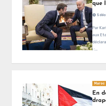
que l
5 dé
Par Kar
aux Eta
déclara
i :…
Maroc
En dé
drape