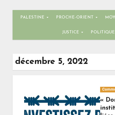
PALESTINE
PROCHE-ORIENT
MOY
JUSTICE
POLITIQU
décembre 5, 2022
Commu
« Do
insti