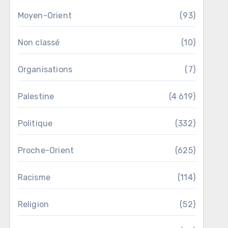
Moyen-Orient
(93)
Non classé
(10)
Organisations
(7)
Palestine
(4 619)
Politique
(332)
Proche-Orient
(625)
Racisme
(114)
Religion
(52)