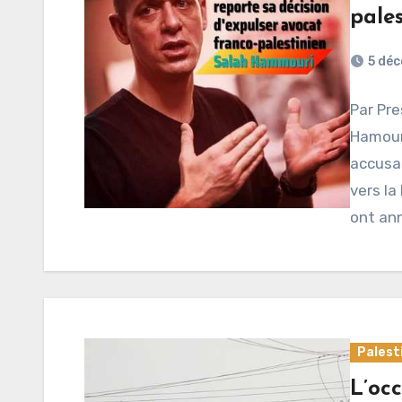
pale
5 dé
Par Pre
Hamouri
accusat
vers la
ont an
Palest
L’occ