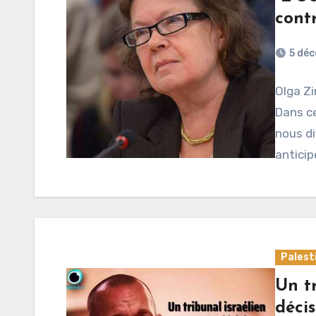
contr
5 dé
Olga Zi
Dans ce
nous di
anticip
Palest
Un tr
décis