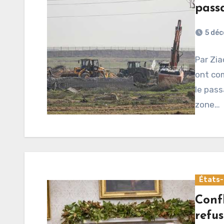
pass
5 dé
Par Zia
ont co
le pass
zone…
États-
Confl
refus