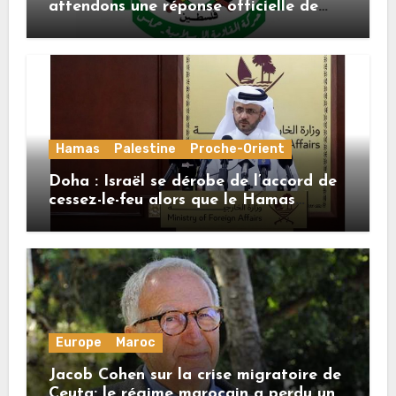
attendons une réponse officielle de
Mladenov concernant la feuille de
route de la deuxième phase de l’accord
Hamas
Palestine
Proche-Orient
Doha : Israël se dérobe de l’accord de
cessez-le-feu alors que le Hamas
honore ses engagements
Europe
Maroc
Jacob Cohen sur la crise migratoire de
Ceuta: le régime marocain a perdu une