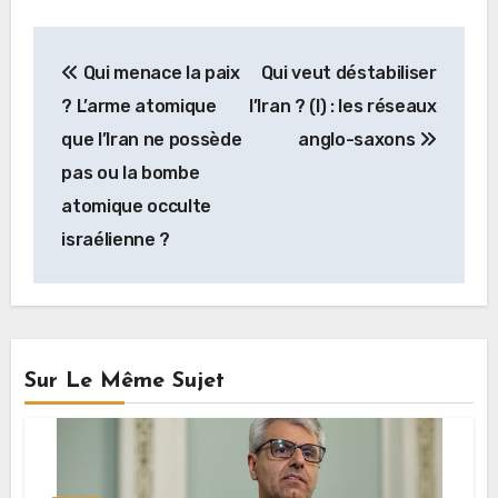
Navigation
Qui menace la paix
Qui veut déstabiliser
de
? L’arme atomique
l’Iran ? (I) : les réseaux
l’article
que l’Iran ne possède
anglo-saxons
pas ou la bombe
atomique occulte
israélienne ?
Sur Le Même Sujet