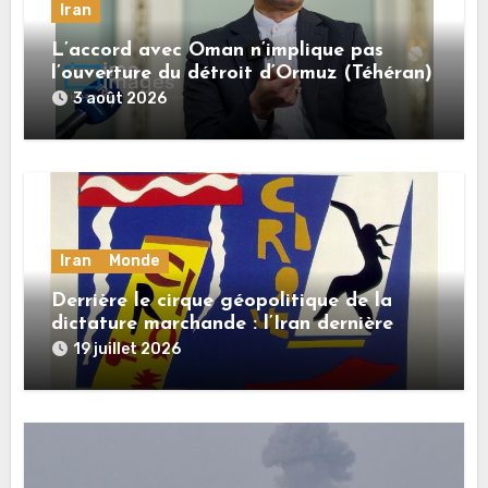
Iran
L’accord avec Oman n’implique pas
l’ouverture du détroit d’Ormuz (Téhéran)
3 août 2026
Iran
Monde
Derrière le cirque géopolitique de la
dictature marchande : l’Iran dernière
dupe en date
19 juillet 2026