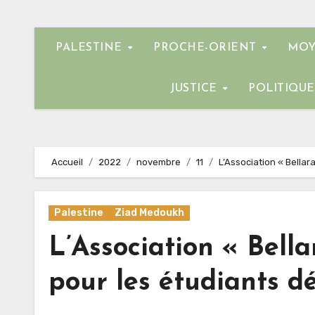
PALESTINE
PROCHE-ORIENT
MOY
JUSTICE
POLITIQU
Accueil
2022
novembre
11
L’Association « Bellar
Palestine
Ziad Medoukh
L’Association « Bella
pour les étudiants 