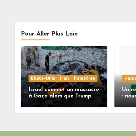
Pour Aller Plus Loin
États-Unis
Iran
Palestine
Ham
Israël commet un massacre
Un r
à Gaza alors que Trump
: nou
menace l’Iran de
répon
«décapitation»
Mlad
feuil
deux
l’acc