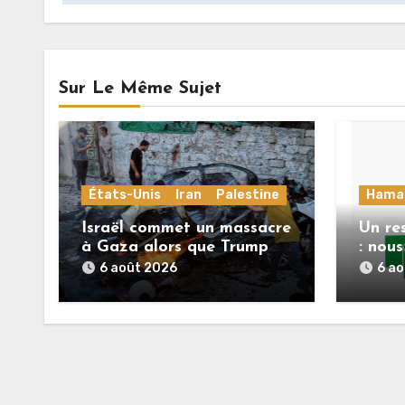
Sur Le Même Sujet
États-Unis
Iran
Palestine
Hama
Israël commet un massacre
Un re
à Gaza alors que Trump
: nou
menace l’Iran de
répons
6 août 2026
6 a
«décapitation»
Mlade
feuill
deuxi
l’acco