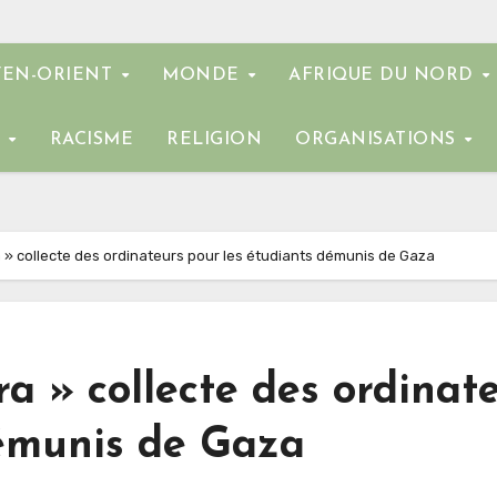
EN-ORIENT
MONDE
AFRIQUE DU NORD
E
RACISME
RELIGION
ORGANISATIONS
a » collecte des ordinateurs pour les étudiants démunis de Gaza
ra » collecte des ordinat
démunis de Gaza