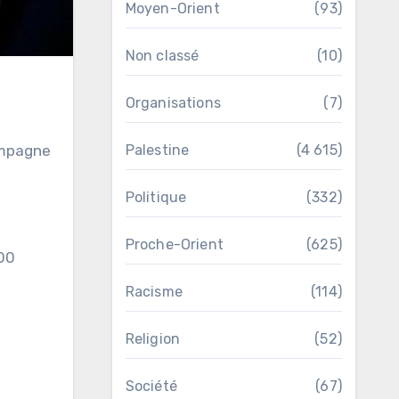
Moyen-Orient
(93)
Non classé
(10)
Organisations
(7)
ampagne
Palestine
(4 615)
Politique
(332)
Proche-Orient
(625)
100
Racisme
(114)
Religion
(52)
Société
(67)