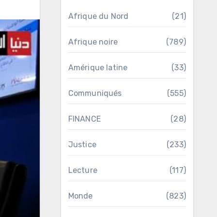
Afrique du Nord
(21)
Afrique noire
(789)
Amérique latine
(33)
Communiqués
(555)
FINANCE
(28)
Justice
(233)
Lecture
(117)
Monde
(823)