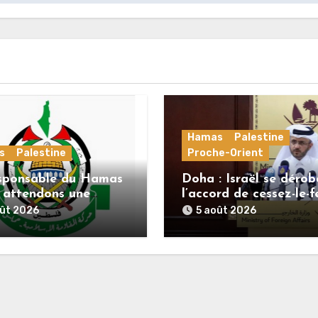
Hamas
Palestine
s
Palestine
Proche-Orient
sponsable du Hamas
Doha : Israël se dérob
s attendons une
l’accord de cessez-le-f
e officielle de
alors que le Hamas h
oût 2026
5 août 2026
nov concernant la
ses engagements
e de route de la
ème phase de
rd