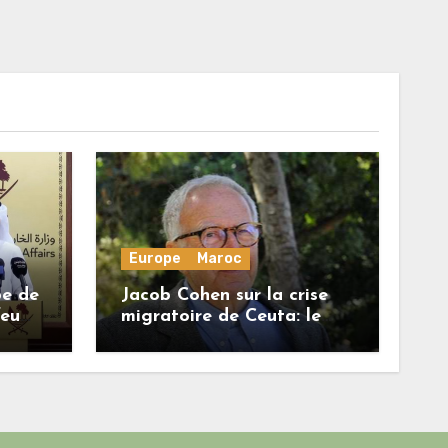
Europe
Maroc
be de
Jacob Cohen sur la crise
feu
migratoire de Ceuta: le
onore
régime marocain a perdu
une bonne part de sa
crédibilité vis-à-vis de
l’Union européenne