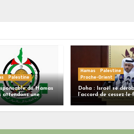
Hamas
Palestine
as
Palestine
Proche-Orient
esponsable du Hamas
Doha : Israël se déro
s attendons une
l’accord de cessez-le-
se officielle de
alors que le Hamas h
enov concernant la
ses engagements
le de route de la
ième phase de
ord