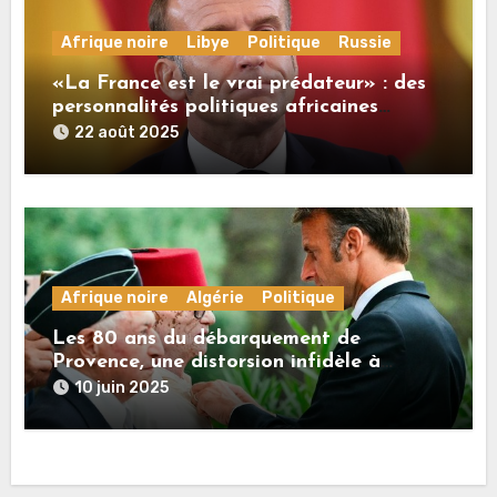
Afrique noire
Libye
Politique
Russie
«La France est le vrai prédateur» : des
personnalités politiques africaines
commentent à RT les propos de Macron
22 août 2025
sur la Russie
Afrique noire
Algérie
Politique
Les 80 ans du débarquement de
Provence, une distorsion infidèle à
l’histoire
10 juin 2025