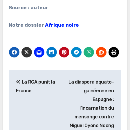
Source : auteur
Notre dossier
Afrique noire
Navigation
La RCA punit la
La diaspora équato-
de
France
guinéenne en
l’article
Espagne :
l’incarnation du
mensonge contre
Miguel Oyono Ndong