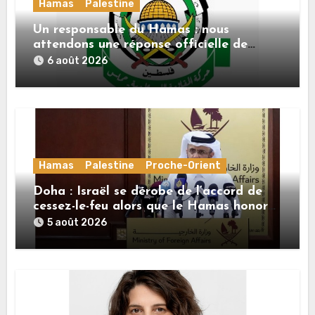
Hamas
Palestine
Un responsable du Hamas : nous
attendons une réponse officielle de
Mladenov concernant la feuille de route
6 août 2026
de la deuxième phase de l’accord
Hamas
Palestine
Proche-Orient
Doha : Israël se dérobe de l’accord de
cessez-le-feu alors que le Hamas honore
ses engagements
5 août 2026