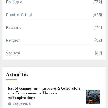
Politique
(332)
Proche-Orient
(625)
Racisme
(114)
Religion
(52)
Société
(67)
Actualités
Israël commet un massacre à Gaza alors
que Trump menace l’Iran de
«décapitation»
6 août 2026