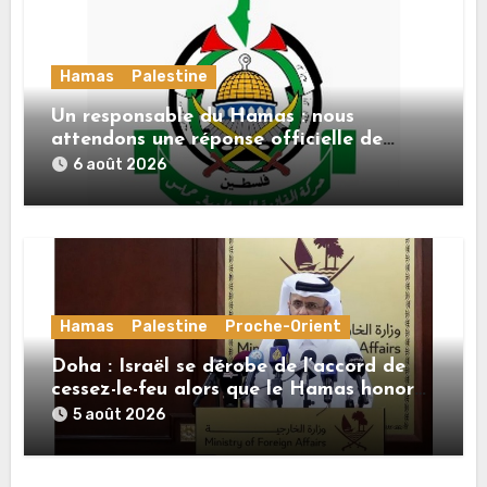
Hamas
Palestine
Un responsable du Hamas : nous
attendons une réponse officielle de
Mladenov concernant la feuille de route
6 août 2026
de la deuxième phase de l’accord
Hamas
Palestine
Proche-Orient
Doha : Israël se dérobe de l’accord de
cessez-le-feu alors que le Hamas honore
ses engagements
5 août 2026