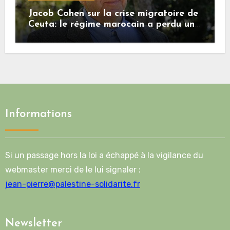
Jacob Cohen sur la crise migratoire de
Ceuta: le régime marocain a perdu une
bonne part de sa crédibilité vis-à-vis
de l’Union européenne
Informations
Si un passage hors la loi a échappé à la vigilance du
webmaster merci de le lui signaler :
jean-pierre@palestine-solidarite.fr
Newsletter