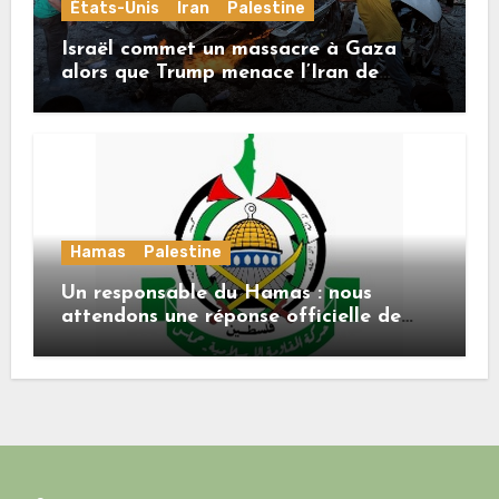
États-Unis
Iran
Palestine
Israël commet un massacre à Gaza
alors que Trump menace l’Iran de
«décapitation»
Hamas
Palestine
Un responsable du Hamas : nous
attendons une réponse officielle de
Mladenov concernant la feuille de
route de la deuxième phase de l’accord