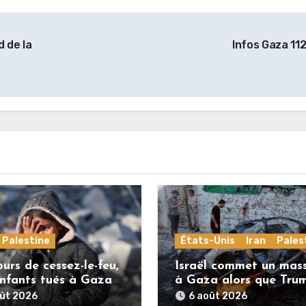
d de la
Infos Gaza 11
Palestine
États-Unis
Iran
Pales
urs de cessez-le-feu,
Israël commet un mas
nfants tués à Gaza
à Gaza alors que Tru
menace l’Iran de
oût 2026
6 août 2026