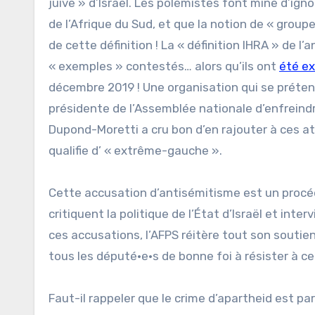
juive » d’Israël. Les polémistes font mine d’igno
de l’Afrique du Sud, et que la notion de « groupe
de cette définition ! La « définition IHRA » de 
« exemples » contestés… alors qu’ils ont
été ex
décembre 2019 ! Une organisation qui se préten
présidente de l’Assemblée nationale d’enfreindre 
Dupond-Moretti a cru bon d’en rajouter à ces a
qualifie d’ « extrême-gauche ».
Cette accusation d’antisémitisme est un procédé
critiquent la politique de l’État d’Israël et inte
ces accusations, l’AFPS réitère tout son soutien
tous les député·e·s de bonne foi à résister à c
Faut-il rappeler que le crime d’apartheid est pa