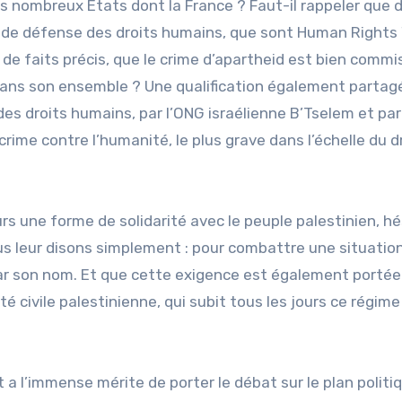
ès nombreux États dont la France ? Faut-il rappeler que 
s de défense des droits humains, que sont Human Rights
 de faits précis, que le crime d’apartheid est bien commi
is dans son ensemble ? Une qualification également partag
es droits humains, par l’ONG israélienne B’Tselem et par
crime contre l’humanité, le plus grave dans l’échelle du d
rs une forme de solidarité avec le peuple palestinien, h
ous leur disons simplement : pour combattre une situatio
par son nom. Et que cette exigence est également portée
é civile palestinienne, qui subit tous les jours ce régime
t a l’immense mérite de porter le débat sur le plan politi