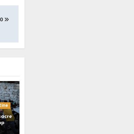
20
tine
sacre
mp