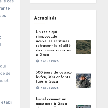
e le cas
grante
 ses
Actualités
Un récit qui
s’impose…de
c
nouvelles écritures
l
retracent la réalité
des crimes sionistes
à Gaza
7 août 2026
 qui
300 jours de cessez-
nce de
le-feu, 300 enfants
es et
tués à Gaza
7 août 2026
Israël commet un
 établi
massacre à Gaza