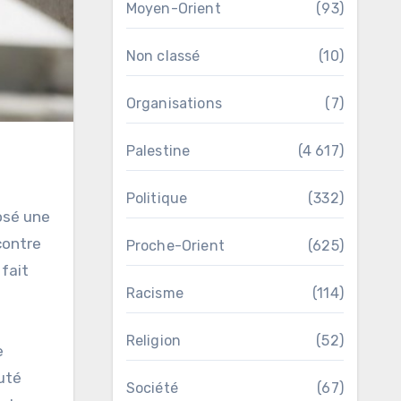
Moyen-Orient
(93)
Non classé
(10)
Organisations
(7)
Palestine
(4 617)
Politique
(332)
posé une
contre
Proche-Orient
(625)
 fait
Racisme
(114)
Religion
(52)
e
auté
Société
(67)