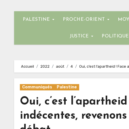
PALESTINE
PROCHE-ORIENT
MOY
JUSTICE
POLITIQU
Accueil
2022
août
4
Oui, c’est l’apartheid ! Fac
Communiqués
Palestine
Oui, c’est l’aparthei
indécentes, revenons 