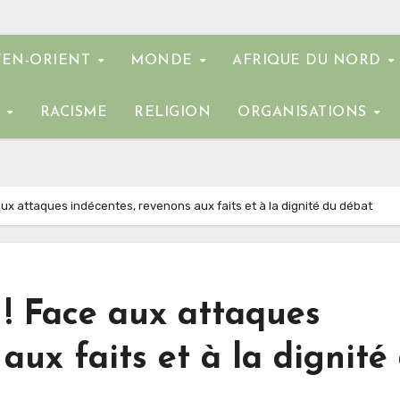
EN-ORIENT
MONDE
AFRIQUE DU NORD
E
RACISME
RELIGION
ORGANISATIONS
e aux attaques indécentes, revenons aux faits et à la dignité du débat
d ! Face aux attaques
aux faits et à la dignité