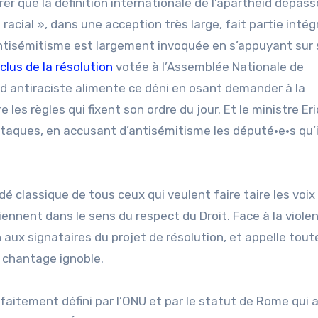
rer que la définition internationale de l’apartheid dépass
 racial », dans une acception très large, fait partie inté
l’antisémitisme est largement invoquée en s’appuyant sur
clus de la résolution
votée à l’Assemblée Nationale de
d antiraciste alimente ce déni en osant demander à la
les règles qui fixent son ordre du jour. Et le ministre Eri
ttaques, en accusant d’antisémitisme les député·e·s qu’i
 classique de tous ceux qui veulent faire taire les voix
rviennent dans le sens du respect du Droit. Face à la viole
 aux signataires du projet de résolution, et appelle tout
e chantage ignoble.
rfaitement défini par l’ONU et par le statut de Rome qui a