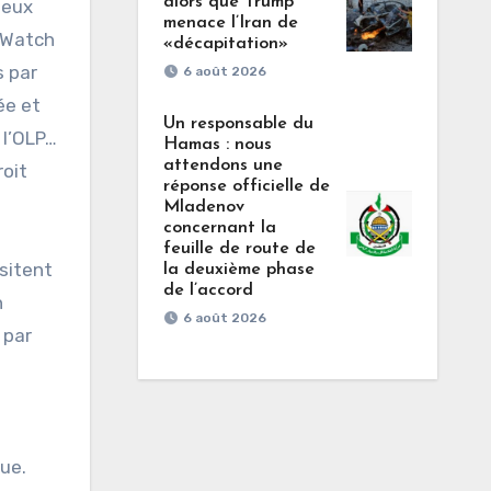
alors que Trump
deux
menace l’Iran de
 Watch
«décapitation»
s par
6 août 2026
ée et
Un responsable du
 l’OLP…
Hamas : nous
attendons une
roit
réponse officielle de
Mladenov
concernant la
feuille de route de
ésitent
la deuxième phase
de l’accord
n
6 août 2026
 par
que.