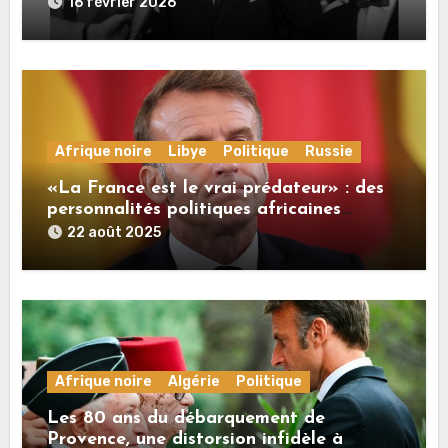
monumental
16 février 2026
Afrique noire
Libye
Politique
Russie
«La France est le vrai prédateur» : des
personnalités politiques africaines
commentent à RT les propos de Macron
22 août 2025
sur la Russie
Afrique noire
Algérie
Politique
Les 80 ans du débarquement de
Provence, une distorsion infidèle à