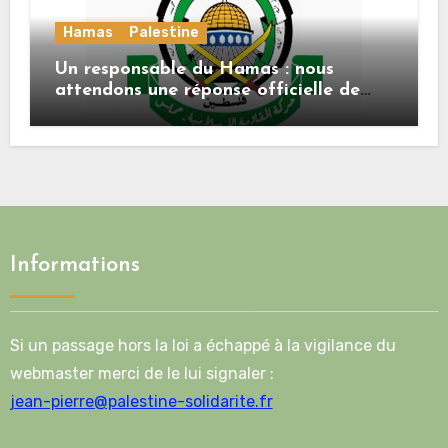
Hamas
Palestine
Un responsable du Hamas : nous
attendons une réponse officielle de
Mladenov concernant la feuille de
route de la deuxième phase de l’accord
Informations
Si un passage hors la loi a échappé à la vigilance du
webmaster merci de le lui signaler :
jean-pierre@palestine-solidarite.fr