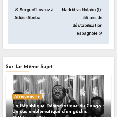
Navigation
Sergueï Lavrov à
Madrid vs Malabo (I) :
de
Addis-Abeba
55 ans de
l’article
déstabilisation
espagnole
Sur Le Même Sujet
Afrique noire
La République Démocratique du Congo :
Un cas emblématique d’un gâchis