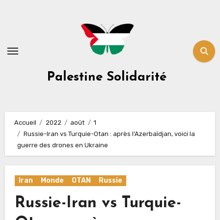
Skip
to
content
Palestine Solidarité
Accueil
2022
août
1
Russie-Iran vs Turquie-Otan : après l’Azerbaïdjan, voici la
guerre des drones en Ukraine
Iran
Monde
OTAN
Russie
Russie-Iran vs Turquie-