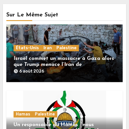
Sur Le Même Sujet
États-Unis
Iran
Palestine
Israël commet un massacre à Gaza alors
que Trump menace l’Iran de
«décapitation»
6 août 2026
Hamas
Palestine
Un responsable du Hamas : nous