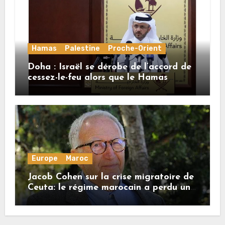
Hamas
Palestine
Proche-Orient
Doha : Israël se dérobe de l’accord de
cessez-le-feu alors que le Hamas
honore ses engagements
Europe
Maroc
Jacob Cohen sur la crise migratoire de
Ceuta: le régime marocain a perdu une
bonne part de sa crédibilité vis-à-vis
de l’Union européenne