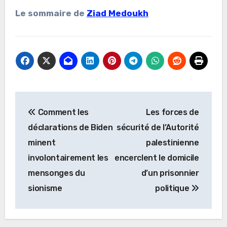
Le sommaire de
Ziad Medoukh
Navigation
Comment les
Les forces de
de
déclarations de Biden
sécurité de l’Autorité
l’article
minent
palestinienne
involontairement les
encerclent le domicile
mensonges du
d’un prisonnier
sionisme
politique