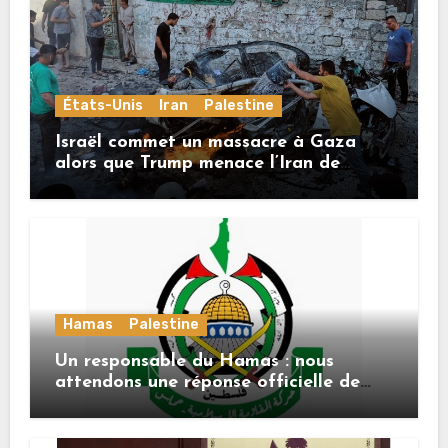
États-Unis
Iran
Palestine
Israël commet un massacre à Gaza
alors que Trump menace l’Iran de
«décapitation»
Hamas
Palestine
Un responsable du Hamas : nous
attendons une réponse officielle de
Mladenov concernant la feuille de
route de la deuxième phase de l’accord