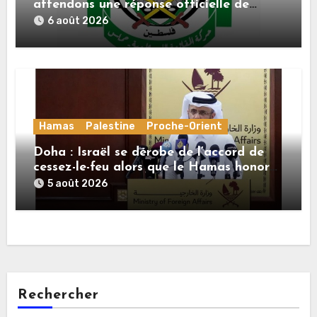
attendons une réponse officielle de
Mladenov concernant la feuille de route
6 août 2026
de la deuxième phase de l’accord
Hamas
Palestine
Proche-Orient
Doha : Israël se dérobe de l’accord de
cessez-le-feu alors que le Hamas honore
ses engagements
5 août 2026
Rechercher