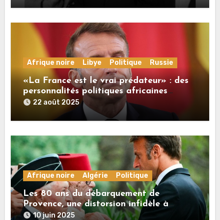
Afrique noire
Libye
Politique
Russie
«La France est le vrai prédateur» : des
personnalités politiques africaines
commentent à RT les propos de Macron
22 août 2025
sur la Russie
Afrique noire
Algérie
Politique
Les 80 ans du débarquement de
Provence, une distorsion infidèle à
l’histoire
10 juin 2025