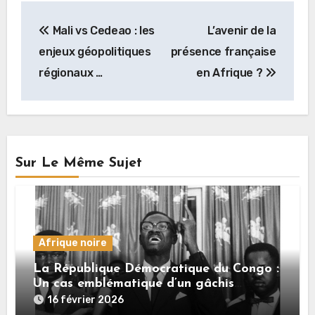
Navigation
Mali vs Cedeao : les
L’avenir de la
de
enjeux géopolitiques
présence française
l’article
régionaux …
en Afrique ?
Sur Le Même Sujet
Afrique noire
La République Démocratique du Congo :
Un cas emblématique d’un gâchis
monumental
16 février 2026