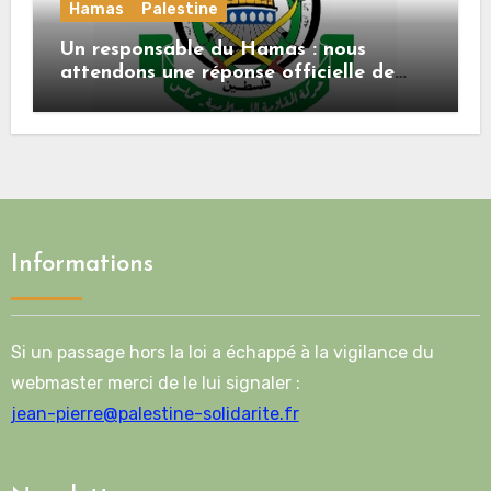
Hamas
Palestine
Un responsable du Hamas : nous
attendons une réponse officielle de
Mladenov concernant la feuille de
route de la deuxième phase de l’accord
Informations
Si un passage hors la loi a échappé à la vigilance du
webmaster merci de le lui signaler :
jean-pierre@palestine-solidarite.fr