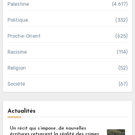
Palestine
(4 617)
Politique
(332)
Proche-Orient
(625)
Racisme
(114)
Religion
(52)
Société
(67)
Actualités
Un récit qui s’impose…de nouvelles
écritures retracent la réalité des crimes