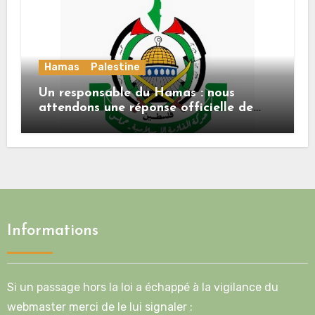
Hamas
Palestine
Un responsable du Hamas : nous
attendons une réponse officielle de
Mladenov concernant la feuille de
route de la deuxième phase de l’accord
Informations
Si un passage hors la loi a échappé à la vigilance du
webmaster merci de le lui signaler :