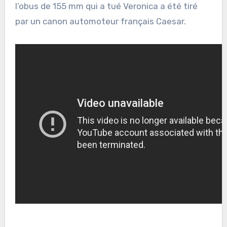
l’obus de 155 mm qui a tué Veronica a été tiré
par un canon automoteur français Caesar.