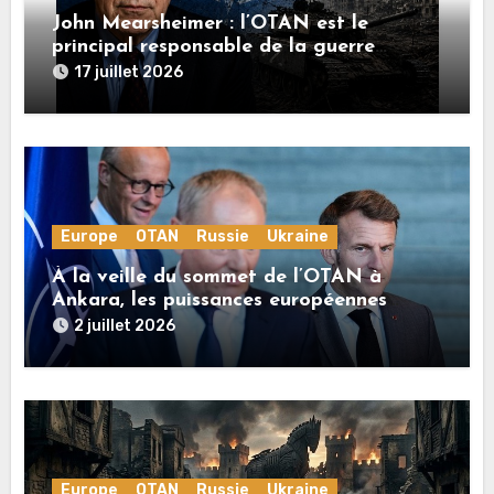
John Mearsheimer : l’OTAN est le
principal responsable de la guerre
en Ukraine
17 juillet 2026
Europe
OTAN
Russie
Ukraine
À la veille du sommet de l’OTAN à
Ankara, les puissances européennes
poussent la guerre en Ukraine vers un
2 juillet 2026
conflit direct avec la Russie
Europe
OTAN
Russie
Ukraine