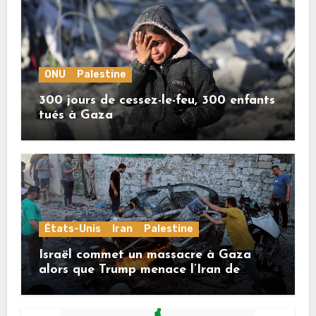
ONU
Palestine
300 jours de cessez-le-feu, 300 enfants
tués à Gaza
États-Unis
Iran
Palestine
Israël commet un massacre à Gaza
alors que Trump menace l’Iran de
«décapitation»