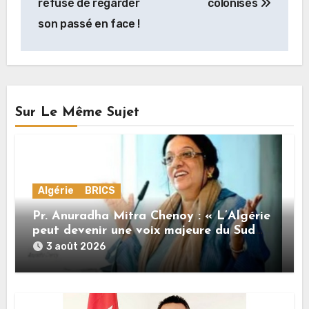
refuse de regarder
colonisés
l’article
son passé en face !
Sur Le Même Sujet
Algérie
BRICS
Pr. Anuradha Mitra Chenoy : « L’Algérie
peut devenir une voix majeure du Sud
Global »
3 août 2026