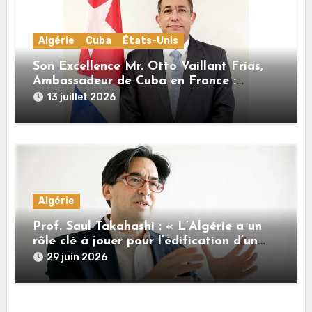
Algérie
Cuba
États-Unis
Son Excellence Mr. Otto Vaillant Frías,
Ambassadeur de Cuba en France :
« Cuba et l’Algérie sont unies par une
13 juillet 2026
histoire commune de lutte pour
l’indépendance, la dignité et la justice
sociale »
Algérie
Prof. Saul Takahashi : « L’Algérie a un
rôle clé à jouer pour l’édification d’un
nouvel ordre international plus juste »
29 juin 2026