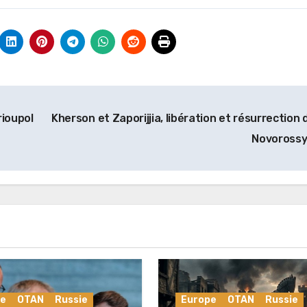
rioupol
Kherson et Zaporijjia, libération et résurrection 
Novoross
pe
OTAN
Russie
Europe
OTAN
Russie