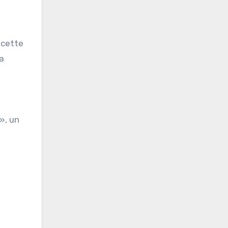
t cette
 a
», un