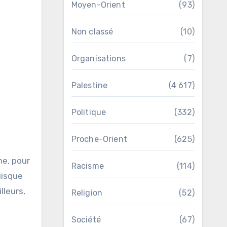
Moyen-Orient
(93)
Non classé
(10)
Organisations
(7)
Palestine
(4 617)
Politique
(332)
Proche-Orient
(625)
ne, pour
Racisme
(114)
uisque
lleurs,
Religion
(52)
Société
(67)