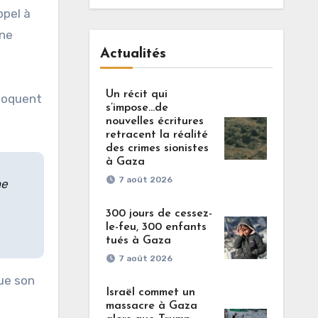
ppel à
 ne
Actualités
Un récit qui
iloquent
s’impose…de
nouvelles écritures
retracent la réalité
des crimes sionistes
à Gaza
7 août 2026
me
300 jours de cessez-
le-feu, 300 enfants
tués à Gaza
7 août 2026
oue son
Israël commet un
massacre à Gaza