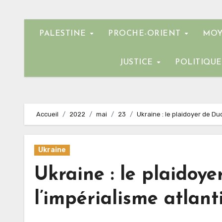
PALESTINE
PROCHE-ORIENT
MOY
JUSTICE
POLITIQU
Accueil
2022
mai
23
Ukraine : le plaidoyer de Du
Ukraine
Ukraine : le plaidoy
l’impérialisme atlant