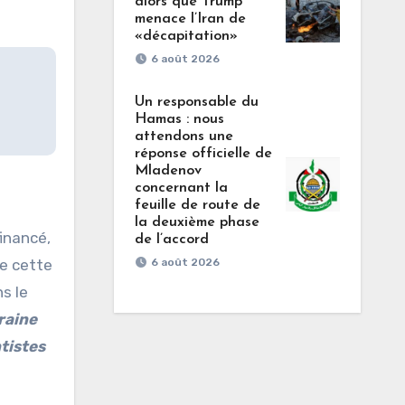
alors que Trump
menace l’Iran de
«décapitation»
6 août 2026
Un responsable du
Hamas : nous
attendons une
réponse officielle de
Mladenov
concernant la
feuille de route de
la deuxième phase
financé,
de l’accord
re cette
6 août 2026
s le
kraine
ntistes