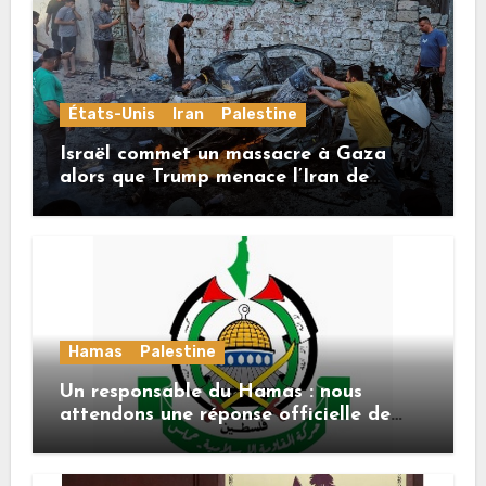
États-Unis
Iran
Palestine
Israël commet un massacre à Gaza
alors que Trump menace l’Iran de
«décapitation»
Hamas
Palestine
Un responsable du Hamas : nous
attendons une réponse officielle de
Mladenov concernant la feuille de
route de la deuxième phase de l’accord