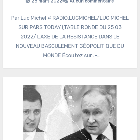
28 mars 2022
Aucun commentaire
Par Luc Michel # RADIO.LUCMICHEL/LUC MICHEL
SUR PARS TODAY (TABLE RONDE DU 25 03
2022/ L’AXE DE LA RESISTANCE DANS LE
NOUVEAU BASCULEMENT GÉOPOLITIQUE DU
MONDE Écoutez sur :–
https://www.podcastics.com/podcast/episode
/radiolucmichel-luc-michel-sur-pars-today-
table-ronde-du-25-03-2022-laxe-de-la-
resistance-dans-le-nouveau-basculement-
geopolitique-du-monde-126580/ Le…