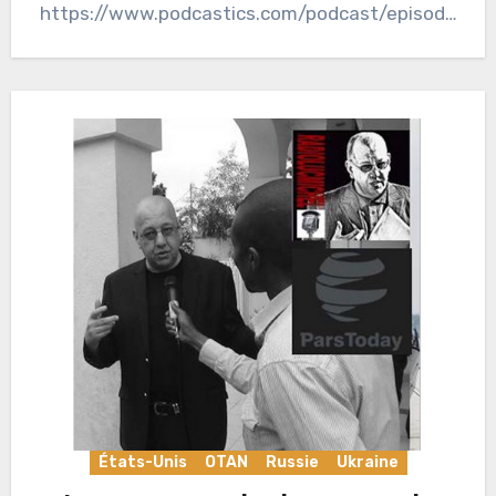
https://www.podcastics.com/podcast/episode
/radiolucmichel-luc-michel-sur-pars-today-
table-ronde-du-21-03-2022-ukraine-les-
missiles-hypersoniques-font-basculer-la-
donne-126585/ Dans la nuit du 19 au…
États-Unis
OTAN
Russie
Ukraine