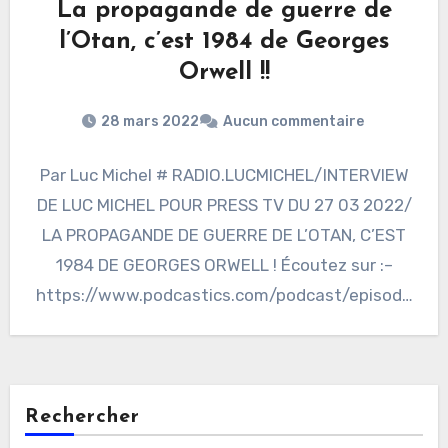
La propagande de guerre de
l’Otan, c’est 1984 de Georges
Orwell !!
28 mars 2022
Aucun commentaire
Par Luc Michel # RADIO.LUCMICHEL/INTERVIEW
DE LUC MICHEL POUR PRESS TV DU 27 03 2022/
LA PROPAGANDE DE GUERRE DE L’OTAN, C’EST
1984 DE GEORGES ORWELL ! Écoutez sur :–
https://www.podcastics.com/podcast/episode
/radiolucmichel-interview-de-luc-michel-pour-
press-tv-du-27-03-2022-la-propagande-de-
guerre-de-lotan-cest-1984-de-georges-
orwell-126583/…
Rechercher