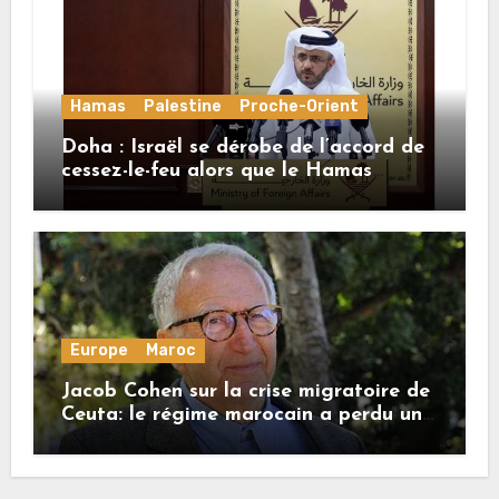
Hamas
Palestine
Proche-Orient
Doha : Israël se dérobe de l’accord de
cessez-le-feu alors que le Hamas
honore ses engagements
Europe
Maroc
Jacob Cohen sur la crise migratoire de
Ceuta: le régime marocain a perdu une
bonne part de sa crédibilité vis-à-vis
de l’Union européenne