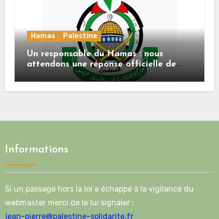
Hamas
Palestine
Un responsable du Hamas : nous
attendons une réponse officielle de
Mladenov concernant la feuille de
route de la deuxième phase de l’accord
Informations
Si un passage hors la loi a échappé à la vigilance du
webmaster merci de le lui signaler :
jean-pierre@palestine-solidarite.fr