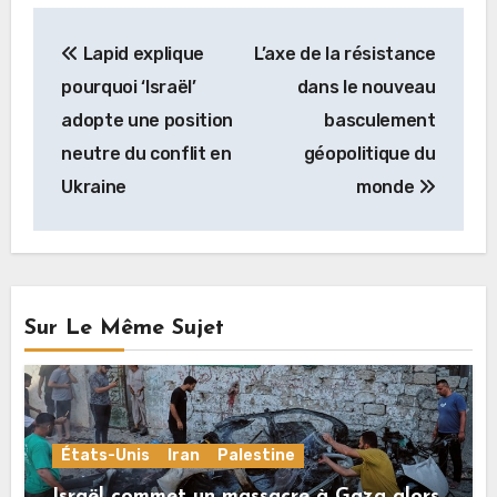
Navigation
Lapid explique
L’axe de la résistance
de
pourquoi ‘Israël’
dans le nouveau
l’article
adopte une position
basculement
neutre du conflit en
géopolitique du
Ukraine
monde
Sur Le Même Sujet
États-Unis
Iran
Palestine
Israël commet un massacre à Gaza alors