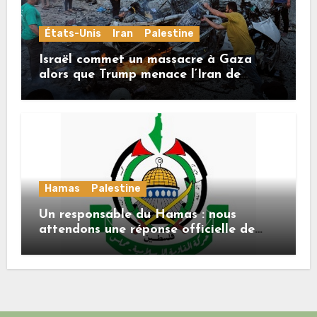
États-Unis
Iran
Palestine
Israël commet un massacre à Gaza
alors que Trump menace l’Iran de
«décapitation»
Hamas
Palestine
Un responsable du Hamas : nous
attendons une réponse officielle de
Mladenov concernant la feuille de
route de la deuxième phase de l’accord