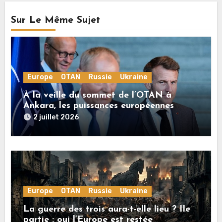
Sur Le Même Sujet
Europe
OTAN
Russie
Ukraine
À la veille du sommet de l’OTAN à
Ankara, les puissances européennes
poussent la guerre en Ukraine vers un
2 juillet 2026
conflit direct avec la Russie
Europe
OTAN
Russie
Ukraine
La guerre des trois aura-t-elle lieu ? IIe
partie : oui l’Europe est restée