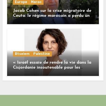
Europe
Maroc
Jacob Cohen sur la crise migratoire de
Ceuta: le régime marocain a perdu une
bonne part de sa crédibilité vis-à-vis
de l’Union européenne
Btselem
Palestine
« Israël essaie de rendre la vie dans la
Cisjordanie insoutenable pour les
Palestiniens. »