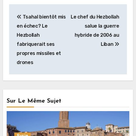
Navigation
Tsahal bientôt mis
Le chef du Hezbollah
de
en échec? Le
salue la guerre
l’article
Hezbollah
hybride de 2006 au
fabriquerait ses
Liban
propres missiles et
drones
Sur Le Même Sujet
Syrie