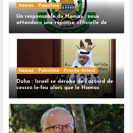
Hamas
Palestine
Un responsable du Hamas : nous
attendons une réponse officielle de
Mladenov concernant la feuille de
route de la deuxième phase de l’accord
Hamas
Palestine
Proche-Orient
Doha : Israël se dérobe de l’accord de
cessez-le-feu alors que le Hamas
honore ses engagements