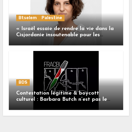
Btselem
Palestine
« Israël essaie de rendre la vie dans la
Cisjordanie insoutenable pour les
Palestiniens. »
BDS
Contestation légitime & boycott
culturel : Barbara Butch n’est pas le
sujet.