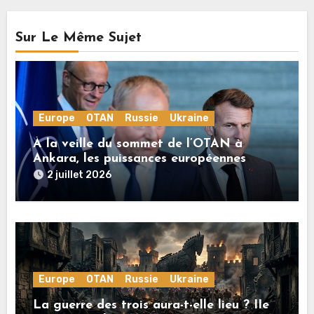
Sur Le Même Sujet
Europe
OTAN
Russie
Ukraine
À la veille du sommet de l’OTAN à
Ankara, les puissances européennes
poussent la guerre en Ukraine vers un
2 juillet 2026
conflit direct avec la Russie
Europe
OTAN
Russie
Ukraine
La guerre des trois aura-t-elle lieu ? IIe