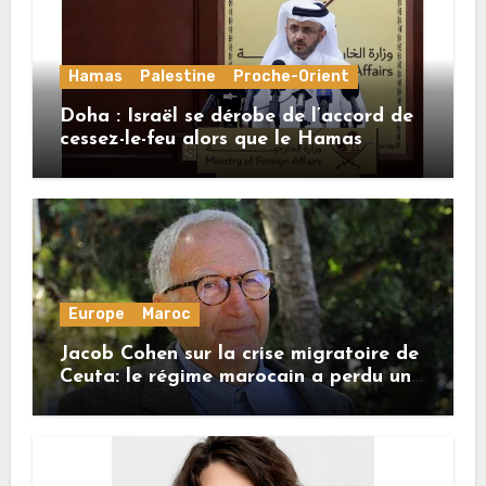
Hamas
Palestine
Proche-Orient
Doha : Israël se dérobe de l’accord de
cessez-le-feu alors que le Hamas
honore ses engagements
Europe
Maroc
Jacob Cohen sur la crise migratoire de
Ceuta: le régime marocain a perdu une
bonne part de sa crédibilité vis-à-vis
de l’Union européenne