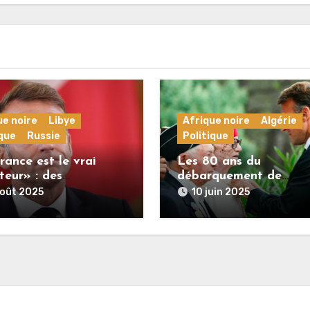
ue noire
Libye
Afrique noire
Algérie
ique
Russie
Politique
rance est le vrai
Les 80 ans du
teur» : des
débarquement de
nalités politiques
Provence, une distorsi
août 2025
10 juin 2025
aines commentent à
infidèle à l’histoire
s propos de Macron
 Russie