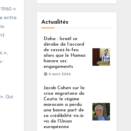
 1960 «
le entre
Actualités
is
nt
Doha : Israël se
dérobe de l’accord
de cessez-le-feu
s »,
alors que le Hamas
A-
honore ses
engagements
5 août 2026
Jacob Cohen sur la
crise migratoire de
». Qui
Ceuta: le régime
marocain a perdu
une bonne part de
sa crédibilité vis-à-
vis de l’Union
européenne