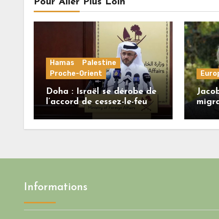
Pour Aller Plus Loin
Hamas
Palestine
Proche-Orient
Euro
Doha : Israël se dérobe de
Jacob
l’accord de cessez-le-feu
migra
alors que le Hamas honore
régi
ses engagements
une b
crédib
l’Uni
Informations