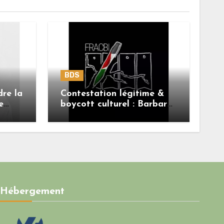
BDS
dre la
Contestation légitime &
e
boycott culturel : Barbara
Butch n’est pas le sujet.
Hébergement