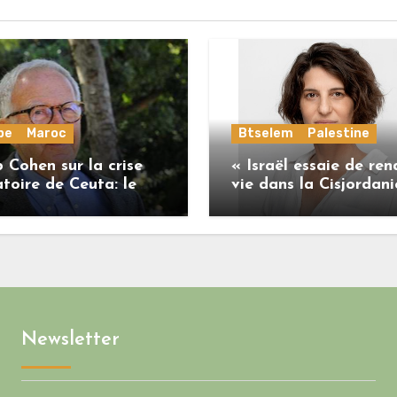
pe
Maroc
Btselem
Palestine
 Cohen sur la crise
« Israël essaie de ren
toire de Ceuta: le
vie dans la Cisjordani
me marocain a perdu
insoutenable pour les
onne part de sa
Palestiniens. »
ilité vis-à-vis de
on européenne
Newsletter