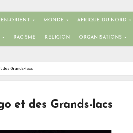
EN-ORIENT
MONDE
AFRIQUE DU NORD
E
RACISME
RELIGION
ORGANISATIONS
t des Grands-lacs
go et des Grands-lacs