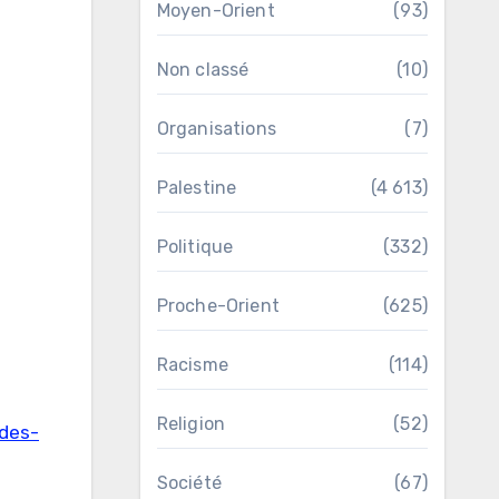
Moyen-Orient
(93)
Non classé
(10)
Organisations
(7)
Palestine
(4 613)
Politique
(332)
Proche-Orient
(625)
Racisme
(114)
Religion
(52)
-des-
Société
(67)