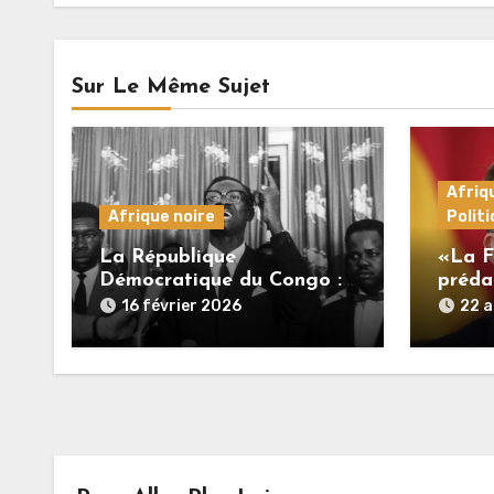
Sur Le Même Sujet
Afriq
Afrique noire
Polit
La République
«La F
Démocratique du Congo :
préda
Un cas emblématique d’un
person
16 février 2026
22 
gâchis monumental
afric
RT le
sur la