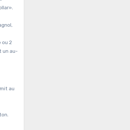
llar».
agnol,
e ou 2
t un au-
 mit au
ton.