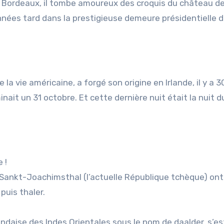
 de Bordeaux, il tombe amoureux des croquis du château d
nées tard dans la prestigieuse demeure présidentielle d
a vie américaine, a forgé son origine en Irlande, il y a 
nait un 31 octobre. Et cette dernière nuit était la nuit d
 !
à Sankt-Joachimsthal (l’actuelle République tchèque) ont
puis thaler.
ndaise des Indes Orientales sous le nom de daalder, s’es