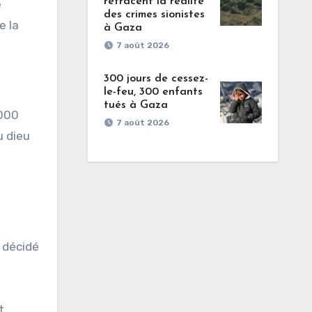
retracent la réalité
e
des crimes sionistes
e la
à Gaza
7 août 2026
300 jours de cessez-
le-feu, 300 enfants
tués à Gaza
3000
7 août 2026
u dieu
 décidé
t