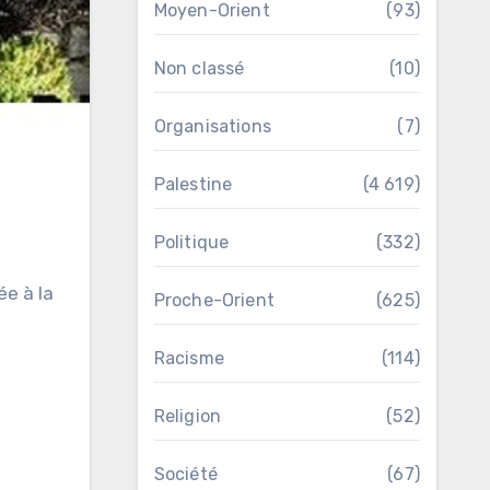
Moyen-Orient
(93)
Non classé
(10)
Organisations
(7)
Palestine
(4 619)
Politique
(332)
ée à la
Proche-Orient
(625)
Racisme
(114)
Religion
(52)
Société
(67)