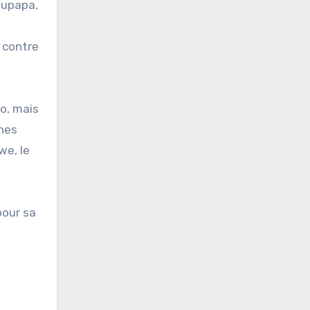
nkupapa,
e contre
co, mais
nnes
we, le
pour sa