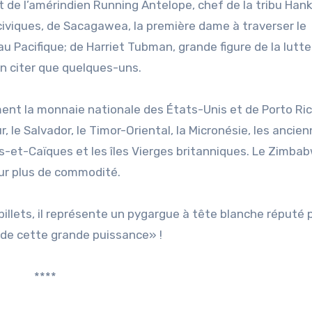
ait de l’amérindien Running Antelope, chef de la tribu Ha
 civiques, de Sacagawea, la première dame à traverser le
 au Pacifique; de Harriet Tubman, grande figure de la lutt
’en citer que quelques-uns.
ement la monnaie nationale des États-Unis et de Porto Ri
 le Salvador, le Timor-Oriental, la Micronésie, les ancie
ues-et-Caïques et les îles Vierges britanniques. Le Zimbab
ur plus de commodité.
 billets, il représente un pygargue à tête blanche réputé 
 de cette grande puissance» !
****