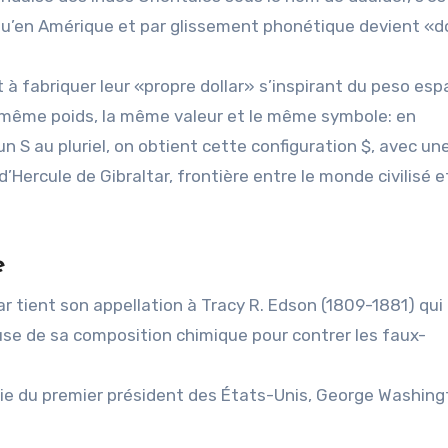
jusqu’en Amérique et par glissement phonétique devient «do
 à fabriquer leur «propre dollar» s’inspirant du peso esp
e même poids, la même valeur et le même symbole: en
un S au pluriel, on obtient cette configuration $, avec un
’Hercule de Gibraltar, frontière entre le monde civilisé e
e
lar tient son appellation à Tracy R. Edson (1809-1881) qui
use de sa composition chimique pour contrer les faux-
ffigie du premier président des États-Unis, George Washing