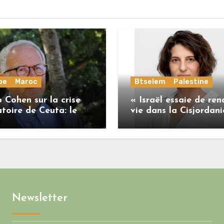
pe
Maroc
Btselem
Palestine
 Cohen sur la crise
« Israël essaie de ren
toire de Ceuta: le
vie dans la Cisjordani
me marocain a perdu
insoutenable pour les
onne part de sa
Palestiniens. »
ilité vis-à-vis de
on européenne
Newsletter