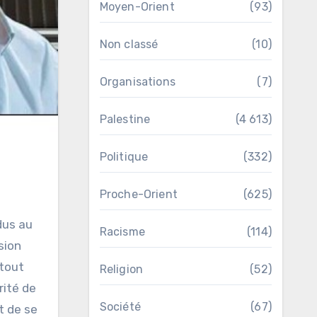
Moyen-Orient
(93)
Non classé
(10)
Organisations
(7)
Palestine
(4 613)
Politique
(332)
Proche-Orient
(625)
dus au
Racisme
(114)
sion
 tout
Religion
(52)
rité de
Société
(67)
t de se