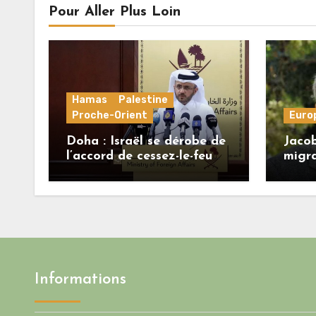
Pour Aller Plus Loin
Hamas
Palestine
Proche-Orient
Euro
Doha : Israël se dérobe de
Jacob
l’accord de cessez-le-feu
migra
alors que le Hamas honore
régi
ses engagements
une b
crédib
l’Uni
Informations