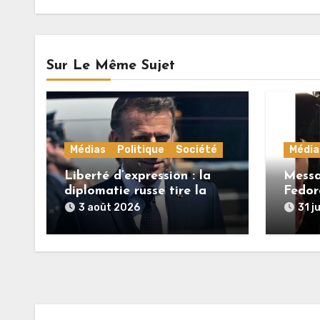
l’article
Sur Le Même Sujet
Médias
Politique
Société
Média
Liberté d’expression : la
Messa
diplomatie russe tire la
Fedor
sonnette d’alarme sur la
3 août 2026
31 j
situation en France