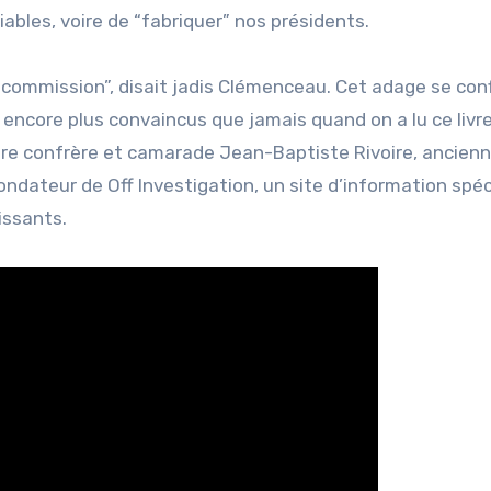
iables, voire de “fabriquer” nos présidents.
e commission”, disait jadis Clémenceau. Cet adage se con
est encore plus convaincus que jamais quand on a lu ce livr
notre confrère et camarade Jean-Baptiste Rivoire, ancienn
ondateur de Off Investigation, un site d’information spéc
uissants.