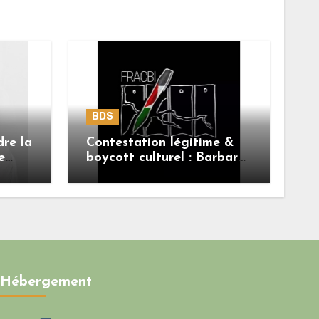
BDS
dre la
Contestation légitime &
e
boycott culturel : Barbara
Butch n’est pas le sujet.
Hébergement