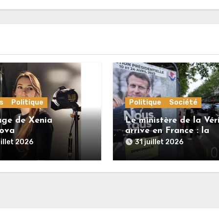
s
Politique
Politique
Société
ge de Xenia
Le ministère de la Vér
ova
arrive en France : la
chasse aux Français li
uillet 2026
31 juillet 2026
est ouverte