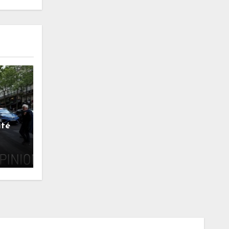
ité
bres