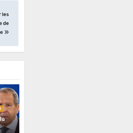
 les
e de
ne
e
la