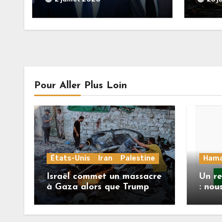
poussent la guerre en
ration
Ukraine vers un conflit
direct avec la Russie
Pour Aller Plus Loin
États-Unis
Iran
Palestine
Ham
Israël commet un massacre
Un r
à Gaza alors que Trump
: nou
menace l’Iran de
répon
«décapitation»
Mlad
feuil