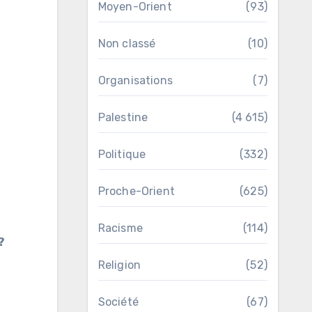
Moyen-Orient
(93)
Non classé
(10)
Organisations
(7)
Palestine
(4 615)
Politique
(332)
Proche-Orient
(625)
Racisme
(114)
?
Religion
(52)
Société
(67)