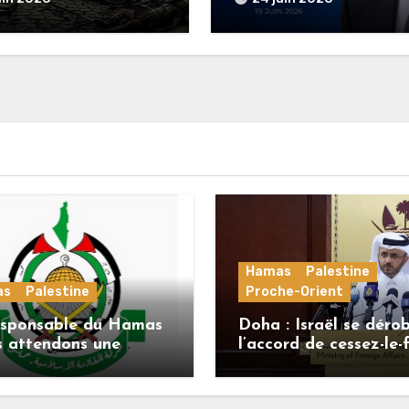
nelle !
Hamas
Palestine
as
Palestine
Proche-Orient
esponsable du Hamas
Doha : Israël se déro
s attendons une
l’accord de cessez-le-
se officielle de
alors que le Hamas h
enov concernant la
ses engagements
le de route de la