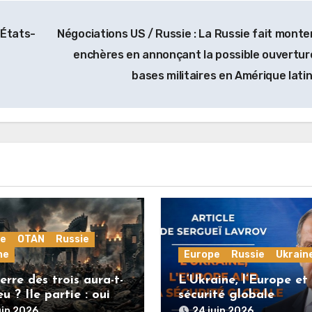
 États-
Négociations US / Russie : La Russie fait monter
enchères en annonçant la possible ouvertur
bases militaires en Amérique lati
pe
OTAN
Russie
ne
Europe
Russie
Ukrain
rre des trois aura-t-
L’Ukraine, l’Europe et 
ieu ? IIe partie : oui
sécurité globale
pe est restée
uin 2026
24 juin 2026