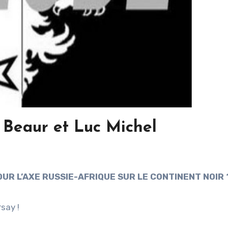
 Beaur et Luc Michel
UR L’AXE RUSSIE-AFRIQUE SUR LE CONTINENT NOIR 
say !