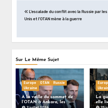
Navigation
L’escalade du conflit avec la Russie par les
de
Unis et l’OTAN mène à la guerre
l’article
Sur Le Même Sujet
Europe
OTAN
Russie
Euro
Ukraine
Ukrai
À la veille du sommet de
La gue
l’OTAN à Ankara, les
elle l
puissances européennes
l’Euro
2 juillet 2026
25 j