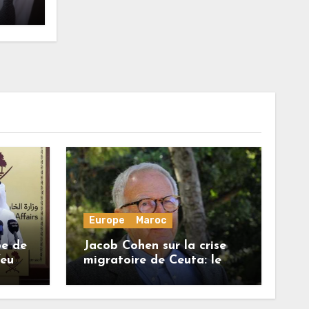
Europe
Maroc
be de
Jacob Cohen sur la crise
feu
migratoire de Ceuta: le
onore
régime marocain a perdu
une bonne part de sa
crédibilité vis-à-vis de