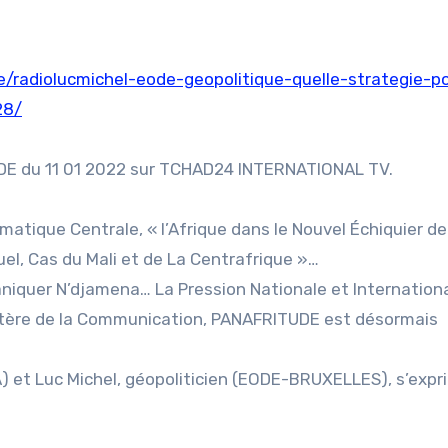
/radiolucmichel-eode-geopolitique-quelle-strategie-p
28/
UDE du 11 01 2022 sur TCHAD24 INTERNATIONAL TV.
atique Centrale, « l’Afrique dans le Nouvel Échiquier de
l, Cas du Mali et de La Centrafrique »…
niquer N’djamena… La Pression Nationale et Internationa
nistère de la Communication, PANAFRITUDE est désormais
) et Luc Michel, géopoliticien (EODE-BRUXELLES), s’exp