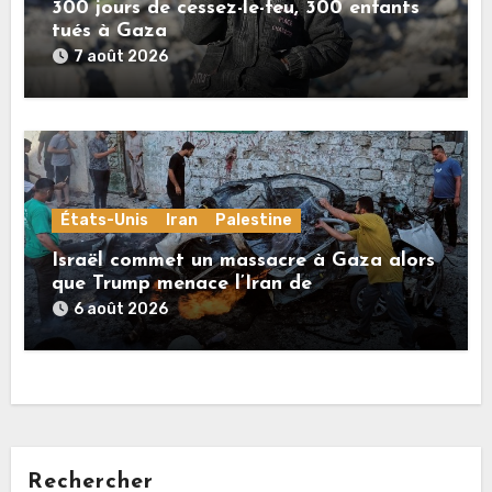
300 jours de cessez-le-feu, 300 enfants
tués à Gaza
7 août 2026
États-Unis
Iran
Palestine
Israël commet un massacre à Gaza alors
que Trump menace l’Iran de
«décapitation»
6 août 2026
Rechercher