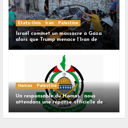
États-Unis
Iran
Palestine
Israël commet un massacre à Gaza
alors que Trump menace l’Iran de
«décapitation»
Hamas
Palestine
Un responsable du Hamas : nous
attendons une réponse officielle de
Mladenov concernant la feuille de
route de la deuxième phase de l’accord