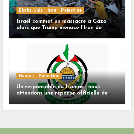
États-Unis
Iran
Palestine
Israël commet un massacre à Gaza
alors que Trump menace l’Iran de
«décapitation»
Hamas
Palestine
Un responsable du Hamas : nous
attendons une réponse officielle de
Mladenov concernant la feuille de
route de la deuxième phase de l’accord