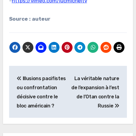
–
https://vimeo.com/lucmicheltv
Source : auteur
Navigation
Illusions pacifistes
La véritable nature
de
ou confrontation
de l’expansion à l’est
l’article
décisive contre le
de l’Otan contre la
bloc américain ?
Russie