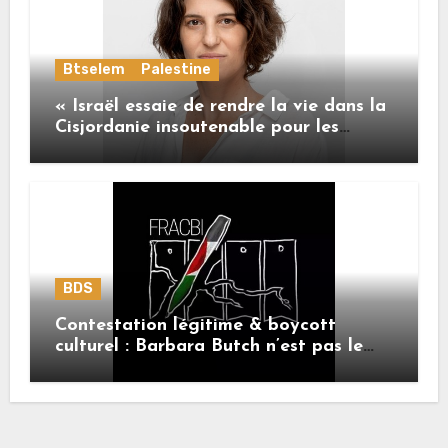
Btselem
Palestine
« Israël essaie de rendre la vie dans la
Cisjordanie insoutenable pour les
Palestiniens. »
BDS
Contestation légitime & boycott
culturel : Barbara Butch n’est pas le
sujet.