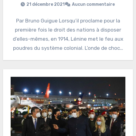
21 décembre 2021
Aucun commentaire
Par Bruno Guigue Lorsqu’il proclame pour la
première fois le droit des nations à disposer
d’elles-mêmes, en 1914, Lénine met le feu aux
poudres du système colonial. L’onde de choc…