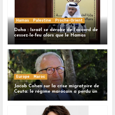
Hamas
Palestine
Proche-Orient
Doha : Israël se dérobe de l’accord de
cessez-le-feu alors que le Hamas
honore ses engagements
Europe
Maroc
Jacob Cohen sur la crise migratoire de
Ceuta: le régime marocain a perdu une
bonne part de sa crédibilité vis-à-vis
de l’Union européenne