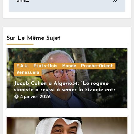
unis…
Sur Le Même Sujet
E.A.U.
États-Unis
Monde
Proche-Orient
Venezuela
Jacob Cohen à Algérie54: “Le régime
sioniste a réussi à semer la zizanie entre
les Monarchies du Golfe”
4 janvier 2026