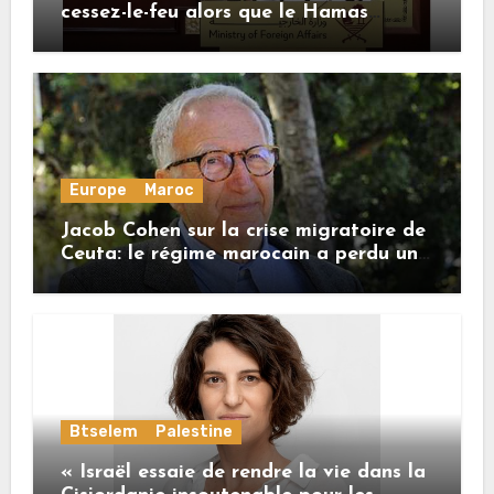
cessez-le-feu alors que le Hamas
honore ses engagements
Europe
Maroc
Jacob Cohen sur la crise migratoire de
Ceuta: le régime marocain a perdu une
bonne part de sa crédibilité vis-à-vis
de l’Union européenne
Btselem
Palestine
« Israël essaie de rendre la vie dans la