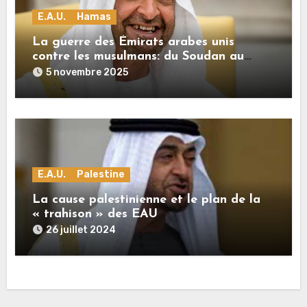
E.A.U.
Hamas
La guerre des Émirats arabes unis
contre les musulmans: du Soudan au
génocide de Gaza
5 novembre 2025
E.A.U.
Palestine
La cause palestinienne et le plan de la
« trahison » des EAU
26 juillet 2024