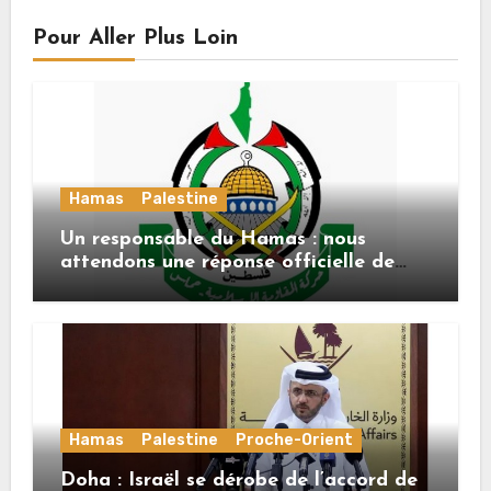
Pour Aller Plus Loin
Hamas
Palestine
Un responsable du Hamas : nous
attendons une réponse officielle de
Mladenov concernant la feuille de
route de la deuxième phase de l’accord
Hamas
Palestine
Proche-Orient
Doha : Israël se dérobe de l’accord de