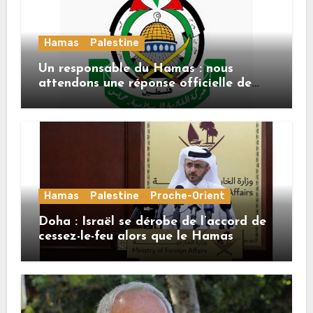
Hamas
Palestine
Un responsable du Hamas : nous
attendons une réponse officielle de
Mladenov concernant la feuille de
route de la deuxième phase de l’accord
Hamas
Palestine
Proche-Orient
Doha : Israël se dérobe de l’accord de
cessez-le-feu alors que le Hamas
honore ses engagements