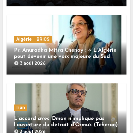
Algérie
BRICS
Pr. Anuradha Mitra Chenoy : « L’Algérie
peut devenir une voix majeure du Sud
Global »
3 août 2026
Iran
L’accord avec Oman n’implique pas
l’ouverture du détroit d’Ormuz (Téhéran)
3 août 2026