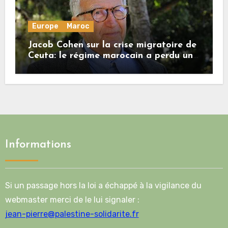
Europe
Maroc
Jacob Cohen sur la crise migratoire de
Ceuta: le régime marocain a perdu une
bonne part de sa crédibilité vis-à-vis
de l’Union européenne
Informations
Si un passage hors la loi a échappé à la vigilance du
webmaster merci de le lui signaler :
jean-pierre@palestine-solidarite.fr