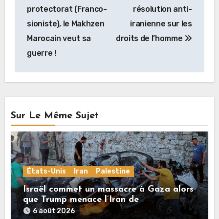
de
protectorat (Franco-
résolution anti-
l’article
sioniste), le Makhzen
iranienne sur les
Marocain veut sa
droits de l’homme
guerre !
Sur Le Même Sujet
États-Unis
Iran
Palestine
Israël commet un massacre à Gaza alors
que Trump menace l’Iran de
«décapitation»
6 août 2026