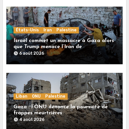
États-Unis
Iran
Palestine
Israël commet un massacre à Gaza alors
que Trump menace l’Iran de
«décapitation»
6 août 2026
Liban
ONU
Palestine
Gaza : l’ONU dénonce la poursuite de
frappes meurtrières
4 août 2026