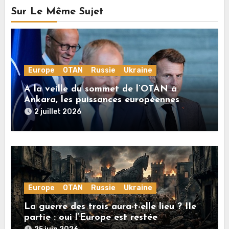
Sur Le Même Sujet
Europe
OTAN
Russie
Ukraine
À la veille du sommet de l’OTAN à
Ankara, les puissances européennes
poussent la guerre en Ukraine vers un
2 juillet 2026
conflit direct avec la Russie
Europe
OTAN
Russie
Ukraine
La guerre des trois aura-t-elle lieu ? IIe
partie : oui l’Europe est restée
rationnelle !