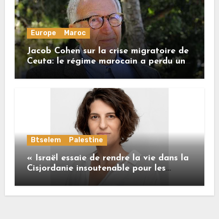
Europe
Maroc
Jacob Cohen sur la crise migratoire de
Ceuta: le régime marocain a perdu une
bonne part de sa crédibilité vis-à-vis
de l’Union européenne
Btselem
Palestine
« Israël essaie de rendre la vie dans la
Cisjordanie insoutenable pour les
Palestiniens. »