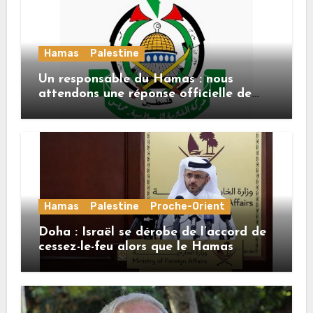
Hamas
Palestine
Un responsable du Hamas : nous
attendons une réponse officielle de
Mladenov concernant la feuille de
route de la deuxième phase de l’accord
Hamas
Palestine
Proche-Orient
Doha : Israël se dérobe de l’accord de
cessez-le-feu alors que le Hamas
honore ses engagements