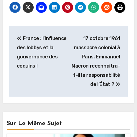
Navigation
France : l’influence
17 octobre 1961
de
des lobbys et la
massacre colonial à
l’article
gouvernance des
Paris. Emmanuel
coquins !
Macron reconnaitra-
t-il la responsabilité
de l’État ?
Sur Le Même Sujet