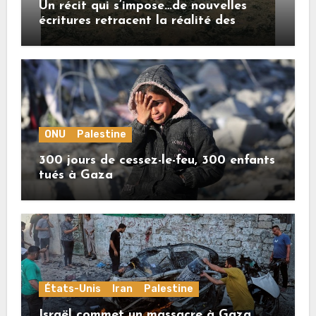
Un récit qui s’impose…de nouvelles
écritures retracent la réalité des
crimes sionistes à Gaza
ONU
Palestine
300 jours de cessez-le-feu, 300 enfants
tués à Gaza
États-Unis
Iran
Palestine
Israël commet un massacre à Gaza