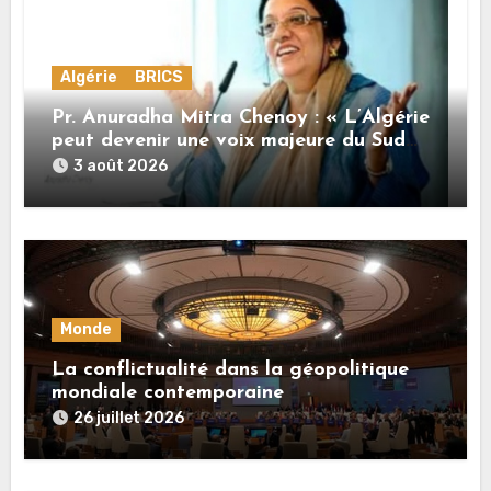
Algérie
BRICS
Pr. Anuradha Mitra Chenoy : « L’Algérie
peut devenir une voix majeure du Sud
Global »
3 août 2026
Monde
La conflictualité dans la géopolitique
mondiale contemporaine
26 juillet 2026