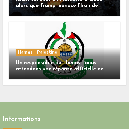
alors que Trump menace l’Iran de
«décapitation»
Hamas
Palestine
Un responsable du Hamas : nous
attendons une réponse officielle de
Mladenov concernant la feuille de
route de la deuxième phase de l’accord
Informations