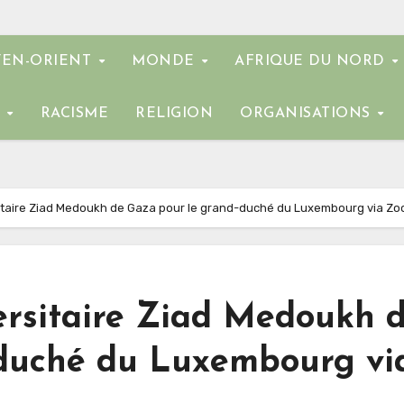
EN-ORIENT
MONDE
AFRIQUE DU NORD
E
RACISME
RELIGION
ORGANISATIONS
sitaire Ziad Medoukh de Gaza pour le grand-duché du Luxembourg via Z
ersitaire Ziad Medoukh 
-duché du Luxembourg vi