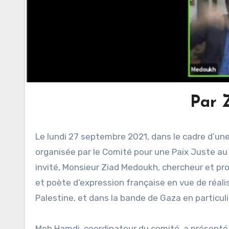
Par 
Le lundi 27 septembre 2021, dans le cadre d’une 
organisée par le Comité pour une Paix Juste a
invité, Monsieur Ziad Medoukh, chercheur et pro
et poète d’expression française en vue de réali
Palestine, et dans la bande de Gaza en particul
Moh Hamdi, coordinateur du comité, a présenté 