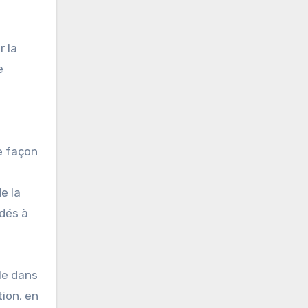
r la
e
e façon
e la
udés à
ile dans
tion, en