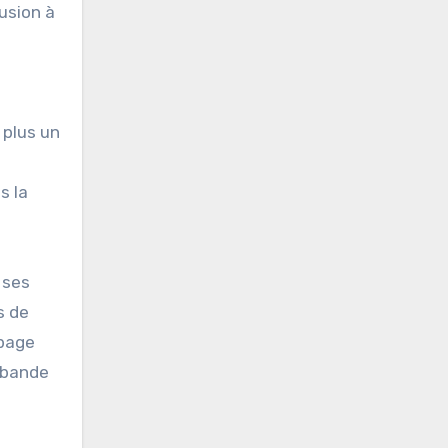
usion à
 plus un
s la
 ses
s de
 page
a bande