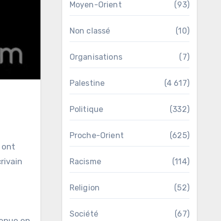
Moyen-Orient
(93)
Non classé
(10)
Organisations
(7)
Palestine
(4 617)
Politique
(332)
Proche-Orient
(625)
 ont
rivain
Racisme
(114)
Religion
(52)
Société
(67)
venue en