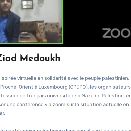
Ziad Medoukh
soirée virtuelle en solidarité avec le peuple palestinien,
u Proche-Orient à Luxembourg (CPJPO), les organisateurs
fesseur de français universitaire à Gaza en Palestine, éc
ser une conférence via zoom sur la situation actuelle en
ier.
le conférencier palestinien dans son allocution de bien