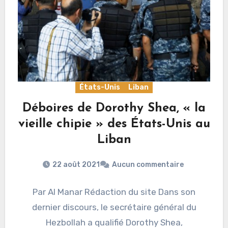
États-Unis
Liban
Déboires de Dorothy Shea, « la
vieille chipie » des États-Unis au
Liban
22 août 2021
Aucun commentaire
Par Al Manar Rédaction du site Dans son
dernier discours, le secrétaire général du
Hezbollah a qualifié Dorothy Shea,