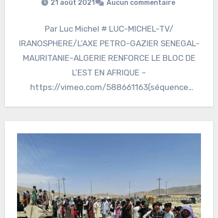
21 août 2021
Aucun commentaire
Par Luc Michel # LUC-MICHEL-TV/
IRANOSPHERE/L’AXE PETRO-GAZIER SENEGAL-
MAURITANIE-ALGERIE RENFORCE LE BLOC DE
L’EST EN AFRIQUE –
https://vimeo.com/588661163(séquence
SENEGAL-ALGERIE du magazine du début à
4’23) Sur le magazine ECHO AFRIQUE du 12…