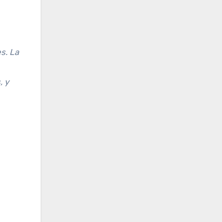
s. La
, y