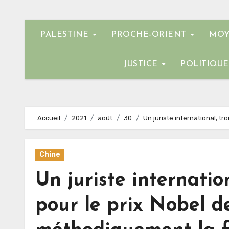
PALESTINE
PROCHE-ORIENT
MOY
JUSTICE
POLITIQU
Accueil
2021
août
30
Un juriste international, t
Chine
Un juriste internatio
pour le prix Nobel d