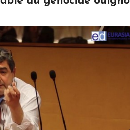
able du génocide ouïgho