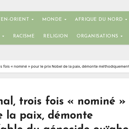
EN-ORIENT
MONDE
AFRIQUE DU NORD
E
RACISME
RELIGION
ORGANISATIONS
rois fois « nominé » pour le prix Nobel de la paix, démonte méthodiquemen
nal, trois fois « nominé »
e la paix, démonte