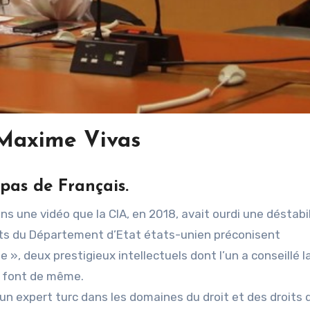
Maxime Vivas
 pas de Français.
ns une vidéo que la CIA, en 2018, avait ourdi une déstabi
cats du Département d’Etat états-unien préconisent
», deux prestigieux intellectuels dont l’un a conseillé l
U, font de même.
un expert turc dans les domaines du droit et des droits 