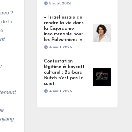
5 août 2026
mpeo ?
« Israël essaie de
 de la
rendre la vie dans
la Cisjordanie
ue
insoutenable pour
nt
les Palestiniens. »
4 août 2026
Contestation
e
légitime & boycott
culturel : Barbara
Butch n’est pas le
sujet.
4 août 2026
ctement
ue
njiang