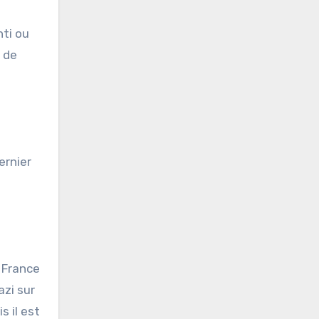
nti ou
e de
ernier
r France
azi sur
s il est