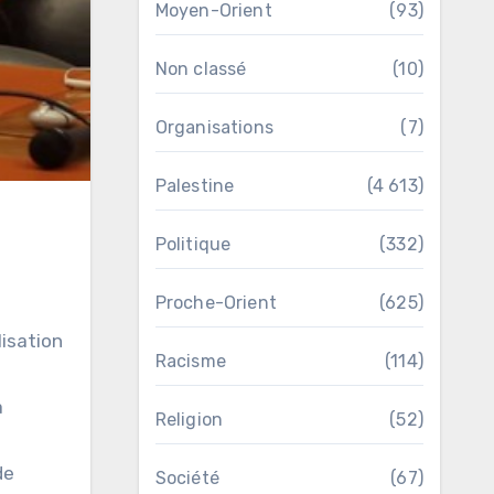
Moyen-Orient
(93)
Non classé
(10)
Organisations
(7)
Palestine
(4 613)
Politique
(332)
Proche-Orient
(625)
lisation
Racisme
(114)
a
Religion
(52)
de
Société
(67)