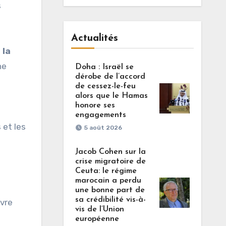
s
Actualités
 la
ne
Doha : Israël se
dérobe de l’accord
de cessez-le-feu
alors que le Hamas
honore ses
engagements
 et les
5 août 2026
Jacob Cohen sur la
crise migratoire de
Ceuta: le régime
marocain a perdu
une bonne part de
sa crédibilité vis-à-
ivre
vis de l’Union
européenne