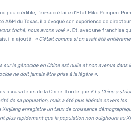
e peu crédible, l’ex-secrétaire d’Etat Mike Pompeo. Po
sité A&M du Texas, il a évoqué son expérience de directeur
ons triché, nous avons volé »
. Et, avec une franchise q
is, il a ajouté :
« C’était comme si on avait été entièreme
is sur le génocide en Chine est nulle et non avenue dans l
ide ne doit jamais être prise à la légère ».
des accusateurs de la Chine. Il note que
« La Chine a stri
rité de sa population, mais a été plus libérale envers les
Le Xinjiang enregistre un taux de croissance démographiq
ant plus rapidement que la population non ouïghoure au Xi