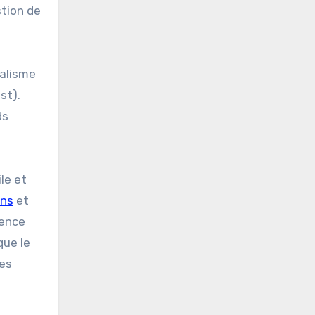
stion de
ialisme
st).
ds
ile et
ons
et
lence
que le
des