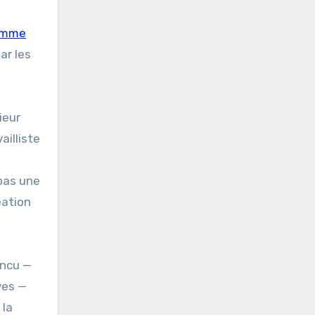
comme
ar les
ieur
ailliste
 pas une
éation
incu —
ves —
 la