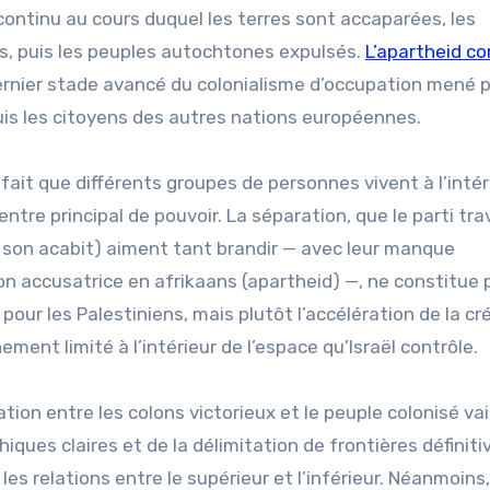
ontinu au cours duquel les terres sont accaparées, les
s, puis les peuples autochtones expulsés.
L’apartheid 
ernier stade avancé du colonialisme d’occupation mené p
uis les citoyens des autres nations européennes.
 fait que différents groupes de personnes vivent à l’intér
ntre principal de pouvoir. La séparation, que le parti trav
de son acabit) aiment tant brandir — avec leur manque
ion accusatrice en afrikaans (apartheid) —, ne constitue
our les Palestiniens, mais plutôt l’accélération de la cr
ent limité à l’intérieur de l’espace qu’Israël contrôle.
ination entre les colons victorieux et le peuple colonisé va
iques claires et de la délimitation de frontières définiti
es relations entre le supérieur et l’inférieur. Néanmoins,