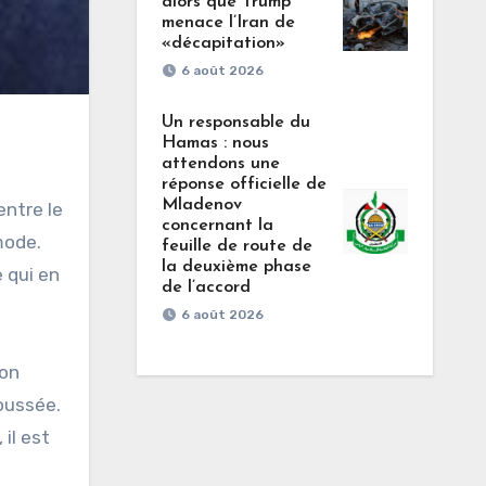
alors que Trump
menace l’Iran de
«décapitation»
6 août 2026
Un responsable du
Hamas : nous
attendons une
réponse officielle de
Mladenov
entre le
concernant la
mode.
feuille de route de
la deuxième phase
 qui en
de l’accord
6 août 2026
ion
oussée.
 il est